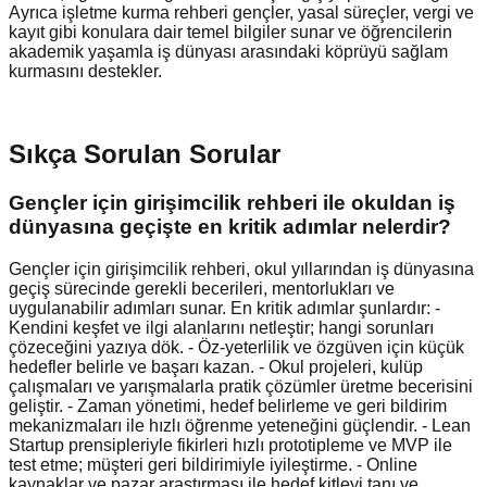
Ayrıca işletme kurma rehberi gençler, yasal süreçler, vergi ve
kayıt gibi konulara dair temel bilgiler sunar ve öğrencilerin
akademik yaşamla iş dünyası arasındaki köprüyü sağlam
kurmasını destekler.
Sıkça Sorulan Sorular
Gençler için girişimcilik rehberi ile okuldan iş
dünyasına geçişte en kritik adımlar nelerdir?
Gençler için girişimcilik rehberi, okul yıllarından iş dünyasına
geçiş sürecinde gerekli becerileri, mentorlukları ve
uygulanabilir adımları sunar. En kritik adımlar şunlardır: -
Kendini keşfet ve ilgi alanlarını netleştir; hangi sorunları
çözeceğini yazıya dök. - Öz-yeterlilik ve özgüven için küçük
hedefler belirle ve başarı kazan. - Okul projeleri, kulüp
çalışmaları ve yarışmalarla pratik çözümler üretme becerisini
geliştir. - Zaman yönetimi, hedef belirleme ve geri bildirim
mekanizmaları ile hızlı öğrenme yeteneğini güçlendir. - Lean
Startup prensipleriyle fikirleri hızlı prototipleme ve MVP ile
test etme; müşteri geri bildirimiyle iyileştirme. - Online
kaynaklar ve pazar araştırması ile hedef kitleyi tanı ve