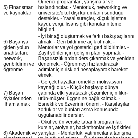
Öğrenci programları, yarışmalar ve
5) Finansman
hızlandırıcılar. - Mentorluk, networking ve
ve kaynaklar
üniversite/okul dışı kurumların sunduğu
destekler. - Yasal süreçler, küçük işletme
kaydı, vergi, lisans gibi konuların temel
bilgileri.
- İyi bir ağ oluşturmak ve farklı bakış açılarını
6) Başarıya
almak. - Geri bildirime açık olmak. -
giden yolun
Mentorlar ve yol gösterici geri bildirimler. -
anahtarları:
Zayıf yönler için gelişim planı yapmak. -
network,
Başarısızlıklardan ders çıkarmak ve yeniden
geribildirim ve
denemek. - Öğrenmeyi hızlandıracak
öğrenme
adımlar için riskleri hesaplayarak hareket
etmek.
- Gerçek hayattan örnekler motivasyon
kaynağı olur. - Küçük başlayıp dünya
7) Başarı
çapında etki yaratacak çözümler için fikir-
öykülerinden
ürün-müşteri üçgenine bağlı kalmak. -
ilham almak
Esneklik ve özverinin önemi. - Karşılaşılan
zorluklar ve bunları aşma konusunda
uygulanabilir dersler.
- Okul ve üniversite tabanlı programlar:
kurslar, atölyeler, hackathonlar ve iş fikirleri
8) Akademik ve
yarışları. - Mentorluk, yatırımcılarla tanışma