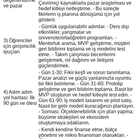
değerlendirme
Çevrimiçi kaynaklarla pazar araştırması ve
ve pazar
hedef kitleyi netleştirme. - Bu süreçte
fikirlerin iş planına dönüşümü için yol
gösterir.
- Günlük uygulanabilir adımlar. - Ders dışı
etkinlikler, yarışmalar ve
üniversite/ortaöğretim programları. -
3) Öğrenciler
Mentorluk arama, MVP geliştirme, müşteri
için girişimcilik
geri bildirimi toplama ve iş modelini test
ipuçları
etme. - Takım çalışması becerilerini
geliştirmek, rol dağılımı ve iletişimi
güçlendirmek.
- Gün 1-30: Fikir keşfi ve sorun tanımlama.
Pazar analizi ve güçlü yanlarınızla uyumlu
bir fikir belirleme. - Gün 31-60: Prototip
geliştirme ve geri bildirim toplama. Basit bir
4) Adım adım
MVP oluşturun ve hedef kitleyle test edin. -
yol haritası: İlk
Gün 61-90: İş modeli tasarımı ve pilot satış.
90 gün ve ötesi
Nasıl bir gelir modeli kuracağınızı planlayın.
- Sonrası: Ölçeklenebilirlik için plan yapma;
büyüme stratejileri ve ekosistem
oluşturmaya odaklanın.
- Kendi kendine finanse etme, bütçe
yönetimi ve mikro finansman olanakları. -