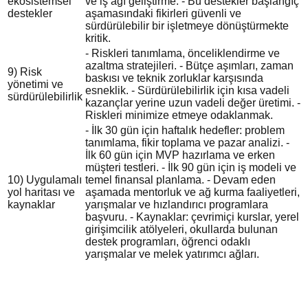
ekosistemsel
ve iş ağı geliştirme. - Bu destekler başlangıç
destekler
aşamasındaki fikirleri güvenli ve
sürdürülebilir bir işletmeye dönüştürmekte
kritik.
- Riskleri tanımlama, önceliklendirme ve
azaltma stratejileri. - Bütçe aşımları, zaman
9) Risk
baskısı ve teknik zorluklar karşısında
yönetimi ve
esneklik. - Sürdürülebilirlik için kısa vadeli
sürdürülebilirlik
kazançlar yerine uzun vadeli değer üretimi. -
Riskleri minimize etmeye odaklanmak.
- İlk 30 gün için haftalık hedefler: problem
tanımlama, fikir toplama ve pazar analizi. -
İlk 60 gün için MVP hazırlama ve erken
müşteri testleri. - İlk 90 gün için iş modeli ve
10) Uygulamalı
temel finansal planlama. - Devam eden
yol haritası ve
aşamada mentorluk ve ağ kurma faaliyetleri,
kaynaklar
yarışmalar ve hızlandırıcı programlara
başvuru. - Kaynaklar: çevrimiçi kurslar, yerel
girişimcilik atölyeleri, okullarda bulunan
destek programları, öğrenci odaklı
yarışmalar ve melek yatırımcı ağları.