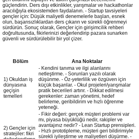
güçlendirin. Ders dışı etkinlikler, yarışmalar ve hackathonlar
aracılığıyla ekosistemden faydalanın. - Startup tavsiyeleri
gençler için: Düşük maliyetli denemelerle başlan, esnek
olun, başarısızlıklardan ders çıkarın ve sürekli öğrenmeyi
sürdürün. Sonuç olarak, Gençler için girişimcilik rehberi
doğrultusunda, fikirlerinizi değerlendirip pazara sunarken
güvenli ve sürdürülebilir bir yol çizer.
Bölüm
Ana Noktalar
- Kendini tanıma ve ilgi alanlarını
netleştirme. - Sorunları yazılı olarak
1) Okuldan iş
düşünme. - Öz-yeterlilik ve özgüven için
dünyasına
küçük başarılar. - Okul projeleri/yarışmalar
geçişin
pratik becerileri artırır. - Dikkat edilmesi
temelleri
gerekenler: zaman yönetimi, hedef
belirleme, geribildirim ve hızlı öğrenme
yeteneği.
- Fikir değeri: gerçek müşteri problemi var
mı, piyasa büyüklüğü nedir, rakipler ve
avantajınız nedir? - Lean Startup prensipleri.
2) Gençler için
- Hızlı prototipleme, müşteri geri bildirimiyle
stratejiler: fikri
sürekli iyileştirme ve maliyetleri düşürme. -