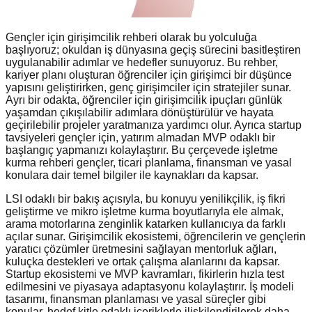
Gençler için girişimcilik rehberi olarak bu yolculuğa
başlıyoruz; okuldan iş dünyasına geçiş sürecini basitleştiren
uygulanabilir adımlar ve hedefler sunuyoruz. Bu rehber,
kariyer planı oluşturan öğrenciler için girişimci bir düşünce
yapısını geliştirirken, genç girişimciler için stratejiler sunar.
Ayrı bir odakta, öğrenciler için girişimcilik ipuçları günlük
yaşamdan çıkışılabilir adımlara dönüştürülür ve hayata
geçirilebilir projeler yaratmanıza yardımcı olur. Ayrıca startup
tavsiyeleri gençler için, yatırım almadan MVP odaklı bir
başlangıç yapmanızı kolaylaştırır. Bu çerçevede işletme
kurma rehberi gençler, ticari planlama, finansman ve yasal
konulara dair temel bilgiler ile kaynakları da kapsar.
LSI odaklı bir bakış açısıyla, bu konuyu yenilikçilik, iş fikri
geliştirme ve mikro işletme kurma boyutlarıyla ele almak,
arama motorlarına zenginlik katarken kullanıcıya da farklı
açılar sunar. Girişimcilik ekosistemi, öğrencilerin ve gençlerin
yaratıcı çözümler üretmesini sağlayan mentorluk ağları,
kuluçka destekleri ve ortak çalışma alanlarını da kapsar.
Startup ekosistemi ve MVP kavramları, fikirlerin hızla test
edilmesini ve piyasaya adaptasyonu kolaylaştırır. İş modeli
tasarımı, finansman planlaması ve yasal süreçler gibi
konular, hedef kitle odaklı içeriklerle ilişkilendirilerek daha