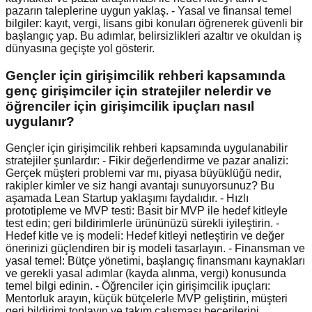
pazarın taleplerine uygun yaklaş. - Yasal ve finansal temel
bilgiler: kayıt, vergi, lisans gibi konuları öğrenerek güvenli bir
başlangıç yap. Bu adımlar, belirsizlikleri azaltır ve okuldan iş
dünyasına geçişte yol gösterir.
Gençler için girişimcilik rehberi kapsamında
genç girişimciler için stratejiler nelerdir ve
öğrenciler için girişimcilik ipuçları nasıl
uygulanır?
Gençler için girişimcilik rehberi kapsamında uygulanabilir
stratejiler şunlardır: - Fikir değerlendirme ve pazar analizi:
Gerçek müşteri problemi var mı, piyasa büyüklüğü nedir,
rakipler kimler ve siz hangi avantajı sunuyorsunuz? Bu
aşamada Lean Startup yaklaşımı faydalıdır. - Hızlı
prototipleme ve MVP testi: Basit bir MVP ile hedef kitleyle
test edin; geri bildirimlerle ürününüzü sürekli iyileştirin. -
Hedef kitle ve iş modeli: Hedef kitleyi netleştirin ve değer
önerinizi güçlendiren bir iş modeli tasarlayın. - Finansman ve
yasal temel: Bütçe yönetimi, başlangıç finansmanı kaynakları
ve gerekli yasal adımlar (kayda alınma, vergi) konusunda
temel bilgi edinin. - Öğrenciler için girişimcilik ipuçları:
Mentorluk arayın, küçük bütçelerle MVP geliştirin, müşteri
geri bildirimi toplayın ve takım çalışması becerilerini