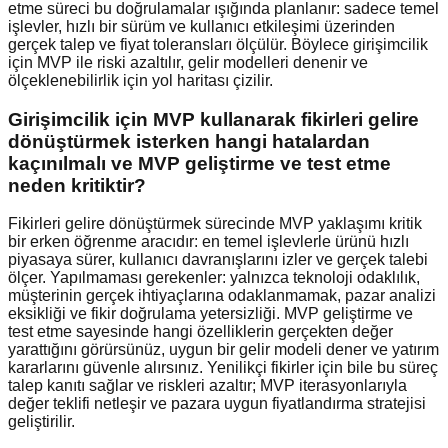
etme süreci bu doğrulamalar ışığında planlanır: sadece temel
işlevler, hızlı bir sürüm ve kullanıcı etkileşimi üzerinden
gerçek talep ve fiyat toleransları ölçülür. Böylece girişimcilik
için MVP ile riski azaltılır, gelir modelleri denenir ve
ölçeklenebilirlik için yol haritası çizilir.
Girişimcilik için MVP kullanarak fikirleri gelire
dönüştürmek isterken hangi hatalardan
kaçınılmalı ve MVP geliştirme ve test etme
neden kritiktir?
Fikirleri gelire dönüştürmek sürecinde MVP yaklaşımı kritik
bir erken öğrenme aracıdır: en temel işlevlerle ürünü hızlı
piyasaya sürer, kullanıcı davranışlarını izler ve gerçek talebi
ölçer. Yapılmaması gerekenler: yalnızca teknoloji odaklılık,
müşterinin gerçek ihtiyaçlarına odaklanmamak, pazar analizi
eksikliği ve fikir doğrulama yetersizliği. MVP geliştirme ve
test etme sayesinde hangi özelliklerin gerçekten değer
yarattığını görürsünüz, uygun bir gelir modeli dener ve yatırım
kararlarını güvenle alırsınız. Yenilikçi fikirler için bile bu süreç
talep kanıtı sağlar ve riskleri azaltır; MVP iterasyonlarıyla
değer teklifi netleşir ve pazara uygun fiyatlandırma stratejisi
geliştirilir.