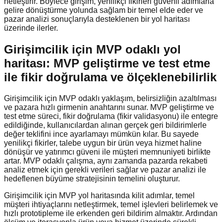
netleştirir. Böylece girişim, yenilikçi fikirleri güvenli adımlarla
gelire dönüştürme yolunda sağlam bir temel elde eder ve
pazar analizi sonuçlarıyla desteklenen bir yol haritası
üzerinde ilerler.
Girişimcilik için MVP odaklı yol
haritası: MVP geliştirme ve test etme
ile fikir doğrulama ve ölçeklenebilirlik
Girişimcilik için MVP odaklı yaklaşım, belirsizliğin azaltılması
ve pazara hızlı girmenin anahtarını sunar. MVP geliştirme ve
test etme süreci, fikir doğrulama (fikir validasyonu) ile entegre
edildiğinde, kullanıcılardan alınan gerçek geri bildirimlerle
değer teklifini ince ayarlamayı mümkün kılar. Bu sayede
yenilikçi fikirler, talebe uygun bir ürün veya hizmet haline
dönüşür ve yatırımcı güveni ile müşteri memnuniyeti birlikte
artar. MVP odaklı çalışma, aynı zamanda pazarda rekabeti
analiz etmek için gerekli verileri sağlar ve pazar analizi ile
hedeflenen büyüme stratejisinin temelini oluşturur.
Girişimcilik için MVP yol haritasında kilit adımlar, temel
müşteri ihtiyaçlarını netleştirmek, temel işlevleri belirlemek ve
hızlı prototipleme ile erkenden geri bildirim almaktır. Ardından