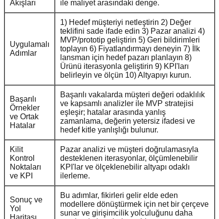
Akışları
ile maliyet arasındaki denge.
1) Hedef müşteriyi netleştirin 2) Değer
teklifini sade ifade edin 3) Pazar analizi 4)
MVP/prototip geliştirin 5) Geri bildirimleri
Uygulamalı
toplayın 6) Fiyatlandırmayı deneyin 7) İlk
Adımlar
lansman için hedef pazarı planlayın 8)
Ürünü iterasyonla geliştirin 9) KPI'ları
belirleyin ve ölçün 10) Altyapıyı kurun.
Başarılı vakalarda müşteri değeri odaklılık
Başarılı
ve kapsamlı analizler ile MVP stratejisi
Örnekler
eşleşir; hatalar arasında yanlış
ve Ortak
zamanlama, değerin yetersiz ifadesi ve
Hatalar
hedef kitle yanlışlığı bulunur.
Kilit
Pazar analizi ve müşteri doğrulamasıyla
Kontrol
desteklenen iterasyonlar, ölçümlenebilir
Noktaları
KPI'lar ve ölçeklenebilir altyapı odaklı
ve KPI
ilerleme.
Bu adımlar, fikirleri gelir elde eden
Sonuç ve
modellere dönüştürmek için net bir çerçeve
Yol
sunar ve girişimcilik yolculuğunu daha
Haritası