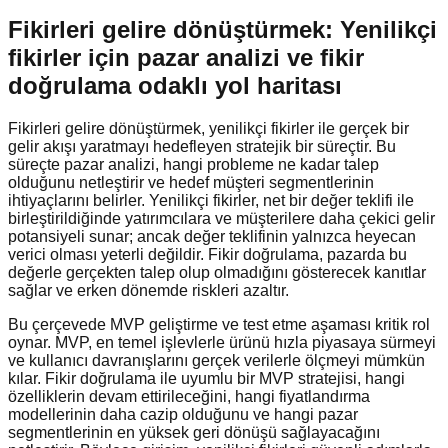
Fikirleri gelire dönüştürmek: Yenilikçi
fikirler için pazar analizi ve fikir
doğrulama odaklı yol haritası
Fikirleri gelire dönüştürmek, yenilikçi fikirler ile gerçek bir
gelir akışı yaratmayı hedefleyen stratejik bir süreçtir. Bu
süreçte pazar analizi, hangi probleme ne kadar talep
olduğunu netleştirir ve hedef müşteri segmentlerinin
ihtiyaçlarını belirler. Yenilikçi fikirler, net bir değer teklifi ile
birleştirildiğinde yatırımcılara ve müşterilere daha çekici gelir
potansiyeli sunar; ancak değer teklifinin yalnızca heyecan
verici olması yeterli değildir. Fikir doğrulama, pazarda bu
değerle gerçekten talep olup olmadığını gösterecek kanıtlar
sağlar ve erken dönemde riskleri azaltır.
Bu çerçevede MVP geliştirme ve test etme aşaması kritik rol
oynar. MVP, en temel işlevlerle ürünü hızla piyasaya sürmeyi
ve kullanıcı davranışlarını gerçek verilerle ölçmeyi mümkün
kılar. Fikir doğrulama ile uyumlu bir MVP stratejisi, hangi
özelliklerin devam ettirileceğini, hangi fiyatlandırma
modellerinin daha cazip olduğunu ve hangi pazar
segmentlerinin en yüksek geri dönüşü sağlayacağını