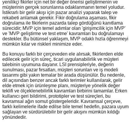
yenilikçi fikirler için net bir değer önerisi geliştirmenin ve
müşterinin gerçek sorunlarına odaklanmanın temel yoludur.
İstikrarlı bir gelir akışı için pazar analizi yaparak talep ve
rekabeti anlamak gerekir. Fikir doğrulama aşaması, fikir
doğrulama ile fikirlerin pazarda talep gördüğünü kanıtlama
sürecidir; MVP için temel adımlar olan 'girişimcilik için MVP'
ve 'MVP geliştirme ve test etme' kavramları bu doğrulamayı
destekler. Bu bütünsel yaklaşım, MVP odaklı hızla öğrenmeyi
mümkün kılar ve riskleri minimize eder.
Bu konuyu farklı bir çerçeveden ele alırsak, fikirlerden elde
edilecek gelir için süreç, ticari uygulanabilirlik ve müşteri
talebinin uyumuna dayanır. LSI prensipleriyle, değerin
sunulması, pazar fırsatları, müşteri sorunları ve iş modeli
tasarımı gibi yakın temalar bir arada düşünülür. Bu nedenle,
dil açısından benzer ancak farklı terimler kullanılarak, gelir
elde etmek için ürünleşme planı, müşteriye yönelik değer
teklifi ve ölçeklenebilirlik kavramları birbirini tamamlar. Erken
kullanıcı geri bildirimi, prototipler ve test süreçleri, bu
kavramsal ağın somut göstergeleridir. Kavramsal çerçeve,
farklı kelimelerle ifade edilse bile temel hedefin, pazara uyum
sağlayan ve sürdürülebilir bir gelir akışını mümkün kıldığı
yönündedir.