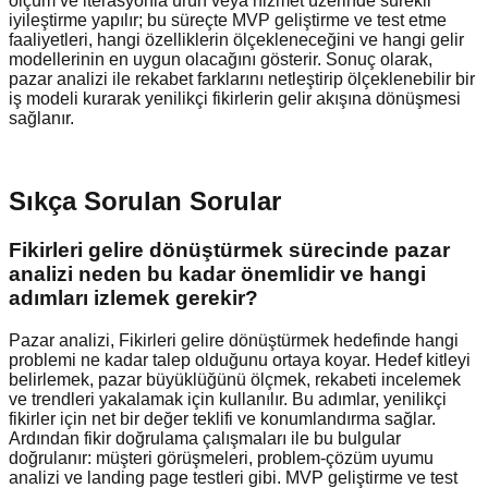
ölçüm ve iterasyonla ürün veya hizmet üzerinde sürekli
iyileştirme yapılır; bu süreçte MVP geliştirme ve test etme
faaliyetleri, hangi özelliklerin ölçekleneceğini ve hangi gelir
modellerinin en uygun olacağını gösterir. Sonuç olarak,
pazar analizi ile rekabet farklarını netleştirip ölçeklenebilir bir
iş modeli kurarak yenilikçi fikirlerin gelir akışına dönüşmesi
sağlanır.
Sıkça Sorulan Sorular
Fikirleri gelire dönüştürmek sürecinde pazar
analizi neden bu kadar önemlidir ve hangi
adımları izlemek gerekir?
Pazar analizi, Fikirleri gelire dönüştürmek hedefinde hangi
problemi ne kadar talep olduğunu ortaya koyar. Hedef kitleyi
belirlemek, pazar büyüklüğünü ölçmek, rekabeti incelemek
ve trendleri yakalamak için kullanılır. Bu adımlar, yenilikçi
fikirler için net bir değer teklifi ve konumlandırma sağlar.
Ardından fikir doğrulama çalışmaları ile bu bulgular
doğrulanır: müşteri görüşmeleri, problem-çözüm uyumu
analizi ve landing page testleri gibi. MVP geliştirme ve test