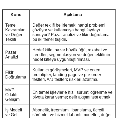
Konu
Açıklama
Temel
Değer teklifi belirlemek; hangi problemi
Kavramlar
çözüyor ve kullanıcıya hangi faydayı
ve Değer
sunuyor? Pazar analizi ve fikir doğrulama
Teklifi
bu iki temel taşıdır.
Hedef kitle, pazar büyüklüğü, rekabet ve
Pazar
trendler; segmentasyon ve değer teklifinin
Analizi
hedef kitleye uygunlaştırılması.
Kullanıcı görüşmeleri, MVP ve erken
Fikir
prototipler, landing page ve pre-order
Doğrulama
testleri, A/B testleri; riskleri azaltma.
MVP
En temel işlevlerle hızlı sürüm; öğrenme ve
Odaklı
pivota karar verme; gelir akışını test etmek.
Gelişim
İş Modeli
Abonelik, freemium, lisanslama, ücretli
ve Gelir
sürümler ve hizmet tabanlı modeller; değer