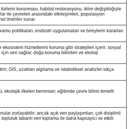
ürlerin korunması, habitat restorasyonu, iklim değişikliğiyle
ar ile çevreleri arasındaki etkileşimleri, populasyon
mut öneriler sunar.
amu politikaları, endüstri uygulamaları ve bireylerin kararları
e ekosistem hizmetlerini koruma gibi stratejileri içerir; sosyal
çin veri sağlar; doğa koruma bilimleri ve ekoloji
ir; GIS, uzaktan algılama ve istatistiksel analizler sıkça
törü, ekolojik ilkeleri benimser; eğitimde çevre bilimi temelli
nular zorlayabilir; ancak açık veri paylaşımları, çok disiplinli
e topluluk tabanlı veri toplama ile daha kapsayıcı ve etkili