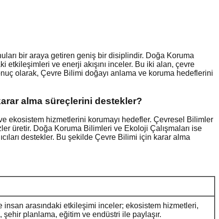
onuları bir araya getiren geniş bir disiplindir. Doğa Koruma
i etkileşimleri ve enerji akışını inceler. Bu iki alan, çevre
onuç olarak, Çevre Bilimi doğayı anlama ve koruma hedeflerini
karar alma süreçlerini destekler?
şi ve ekosistem hizmetlerini korumayı hedefler. Çevresel Bilimler
ler üretir. Doğa Koruma Bilimleri ve Ekoloji Çalışmaları ise
cıları destekler. Bu şekilde Çevre Bilimi için karar alma
ve insan arasındaki etkileşimi inceler; ekosistem hizmetleri,
ika, şehir planlama, eğitim ve endüstri ile paylaşır.