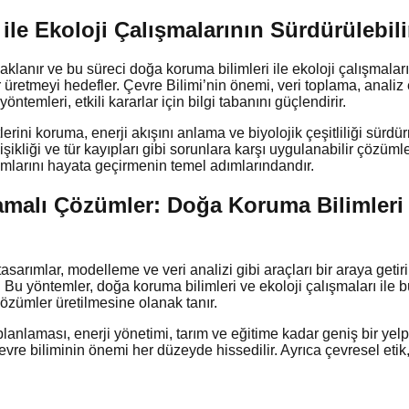
le Ekoloji Çalışmalarının Sürdürülebili
anır ve bu süreci doğa koruma bilimleri ile ekoloji çalışmaları il
retmeyi hedefler. Çevre Bilimi’nin önemi, veri toplama, analiz
temleri, etkili kararlar için bilgi tabanını güçlendirir.
rini koruma, enerji akışını anlama ve biyolojik çeşitliliği sürdür
ğişikliği ve tür kayıpları gibi sorunlara karşı uygulanabilir çözü
ımlarını hayata geçirmenin temel adımlarındandır.
amalı Çözümler: Doğa Koruma Bilimleri i
rımlar, modelleme ve veri analizi gibi araçları bir araya getirir.
r. Bu yöntemler, doğa koruma bilimleri ve ekoloji çalışmaları ile bü
çözümler üretilmesine olanak tanır.
lanlaması, enerji yönetimi, tarım ve eğitime kadar geniş bir yelp
vre biliminin önemi her düzeyde hissedilir. Ayrıca çevresel etik,