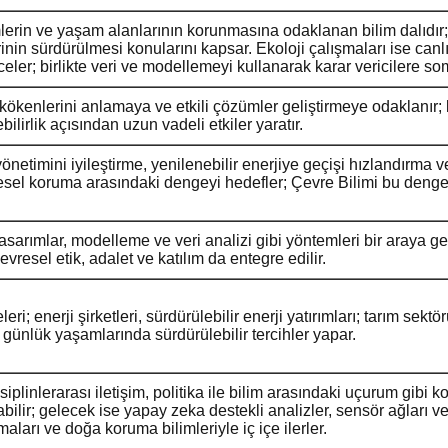
erin ve yaşam alanlarının korunmasına odaklanan bilim dalıdır; t
in sürdürülmesi konularını kapsar. Ekoloji çalışmaları ise canlıl
nceler; birlikte veri ve modellemeyi kullanarak karar vericilere so
kökenlerini anlamaya ve etkili çözümler geliştirmeye odaklanır; k
bilirlik açısından uzun vadeli etkiler yaratır.
yönetimini iyileştirme, yenilenebilir enerjiye geçişi hızlandırma v
esel koruma arasındaki dengeyi hedefler; Çevre Bilimi bu denge i
arımlar, modelleme ve veri analizi gibi yöntemleri bir araya getir
evresel etik, adalet ve katılım da entegre edilir.
eleri; enerji şirketleri, sürdürülebilir enerji yatırımları; tarım sek
 günlük yaşamlarında sürdürülebilir tercihler yapar.
siplinlerarası iletişim, politika ile bilim arasındaki uçurum gibi ko
labilir; gelecek ise yapay zeka destekli analizler, sensör ağları v
ları ve doğa koruma bilimleriyle iç içe ilerler.