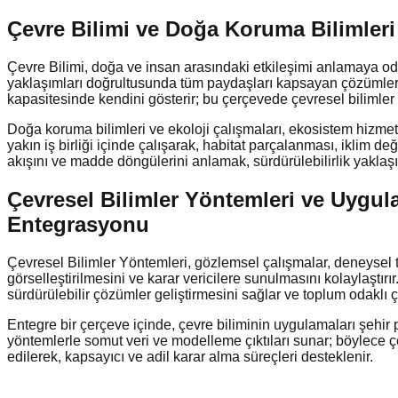
Çevre Bilimi ve Doğa Koruma Bilimleri i
Çevre Bilimi, doğa ve insan arasındaki etkileşimi anlamaya odakl
yaklaşımları doğrultusunda tüm paydaşları kapsayan çözümler ü
kapasitesinde kendini gösterir; bu çerçevede çevresel bilimler yön
Doğa koruma bilimleri ve ekoloji çalışmaları, ekosistem hizmetle
yakın iş birliği içinde çalışarak, habitat parçalanması, iklim de
akışını ve madde döngülerini anlamak, sürdürülebilirlik yaklaş
Çevresel Bilimler Yöntemleri ve Uygul
Entegrasyonu
Çevresel Bilimler Yöntemleri, gözlemsel çalışmalar, deneysel tasa
görselleştirilmesini ve karar vericilere sunulmasını kolaylaştırı
sürdürülebilir çözümler geliştirmesini sağlar ve toplum odaklı 
Entegre bir çerçeve içinde, çevre biliminin uygulamaları şehir p
yöntemlerle somut veri ve modelleme çıktıları sunar; böylece çe
edilerek, kapsayıcı ve adil karar alma süreçleri desteklenir.