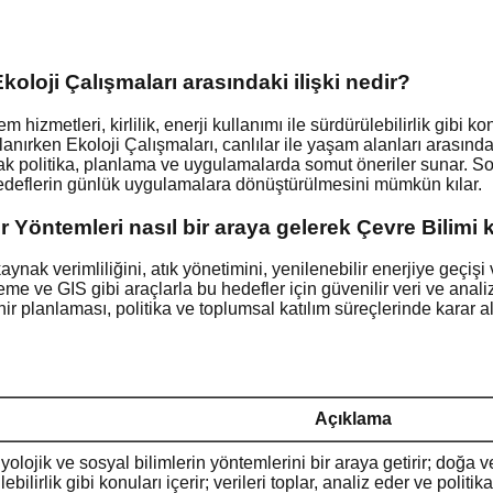
koloji Çalışmaları arasındaki ilişki nedir?
 hizmetleri, kirlilik, enerji kullanımı ile sürdürülebilirlik gibi k
lanırken Ekoloji Çalışmaları, canlılar ile yaşam alanları arasındak
ak politika, planlama ve uygulamalarda somut öneriler sunar. S
u hedeflerin günlük uygulamalara dönüştürülmesini mümkün kılar.
er Yöntemleri nasıl bir araya gelerek Çevre Bilimi 
kaynak verimliliğini, atık yönetimini, yenilenebilir enerjiye geçi
e ve GIS gibi araçlarla bu hedefler için güvenilir veri ve analiz
 planlaması, politika ve toplumsal katılım süreçlerinde karar alı
Açıklama
iyolojik ve sosyal bilimlerin yöntemlerini bir araya getirir; doğa 
lebilirlik gibi konuları içerir; verileri toplar, analiz eder ve polit