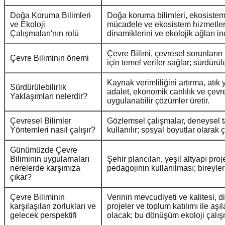
Doğa Koruma Bilimleri
Doğa koruma bilimleri, ekosisteml
ve Ekoloji
mücadele ve ekosistem hizmetlerin
Çalışmaları'nın rolü
dinamiklerini ve ekolojik ağları i
Çevre Bilimi, çevresel sorunların 
Çevre Biliminin önemi
için temel veriler sağlar; sürdürüle
Kaynak verimliliğini artırma, atık 
Sürdürülebilirlik
adalet, ekonomik canlılık ve çevr
Yaklaşımları nelerdir?
uygulanabilir çözümler üretir.
Çevresel Bilimler
Gözlemsel çalışmalar, deneysel tas
Yöntemleri nasıl çalışır?
kullanılır; sosyal boyutlar olarak ç
Günümüzde Çevre
Biliminin uygulamaları
Şehir plancıları, yeşil altyapı proj
nerelerde karşımıza
pedagojinin kullanılması; bireyler
çıkar?
Çevre Biliminin
Verinin mevcudiyeti ve kalitesi, di
karşılaşılan zorlukları ve
projeler ve toplum katılımı ile aşı
gelecek perspektifi
olacak; bu dönüşüm ekoloji çalışma