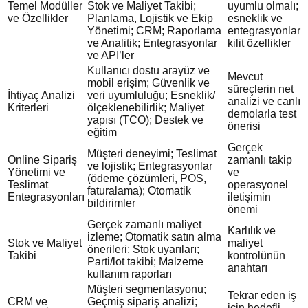
Temel Modüller
Stok ve Maliyet Takibi;
uyumlu olmalı;
ve Özellikler
Planlama, Lojistik ve Ekip
esneklik ve
Yönetimi; CRM; Raporlama
entegrasyonlar
ve Analitik; Entegrasyonlar
kilit özellikler
ve API’ler
Kullanıcı dostu arayüz ve
Mevcut
mobil erişim; Güvenlik ve
süreçlerin net
İhtiyaç Analizi
veri uyumluluğu; Esneklik/
analizi ve canlı
Kriterleri
ölçeklenebilirlik; Maliyet
demolarla test
yapısı (TCO); Destek ve
önerisi
eğitim
Gerçek
Müşteri deneyimi; Teslimat
Online Sipariş
zamanlı takip
ve lojistik; Entegrasyonlar
Yönetimi ve
ve
(ödeme çözümleri, POS,
Teslimat
operasyonel
faturalama); Otomatik
Entegrasyonları
iletişimin
bildirimler
önemi
Gerçek zamanlı maliyet
Karlılık ve
izleme; Otomatik satın alma
Stok ve Maliyet
maliyet
önerileri; Stok uyarıları;
Takibi
kontrolünün
Parti/lot takibi; Malzeme
anahtarı
kullanım raporları
Müşteri segmentasyonu;
Tekrar eden iş
CRM ve
Geçmiş sipariş analizi;
için hedefli