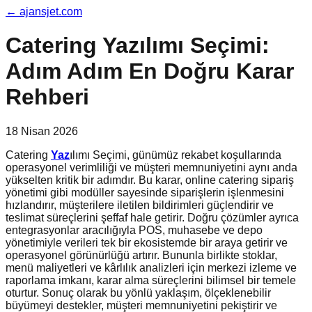
←
ajansjet.com
Catering Yazılımı Seçimi:
Adım Adım En Doğru Karar
Rehberi
18 Nisan 2026
Catering
Yaz
ılımı Seçimi, günümüz rekabet koşullarında
operasyonel verimliliği ve müşteri memnuniyetini aynı anda
yükselten kritik bir adımdır. Bu karar, online catering sipariş
yönetimi gibi modüller sayesinde siparişlerin işlenmesini
hızlandırır, müşterilere iletilen bildirimleri güçlendirir ve
teslimat süreçlerini şeffaf hale getirir. Doğru çözümler ayrıca
entegrasyonlar aracılığıyla POS, muhasebe ve depo
yönetimiyle verileri tek bir ekosistemde bir araya getirir ve
operasyonel görünürlüğü artırır. Bununla birlikte stoklar,
menü maliyetleri ve kârlılık analizleri için merkezi izleme ve
raporlama imkanı, karar alma süreçlerini bilimsel bir temele
oturtur. Sonuç olarak bu yönlü yaklaşım, ölçeklenebilir
büyümeyi destekler, müşteri memnuniyetini pekiştirir ve