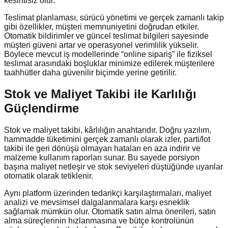
kesintisiz olur.
Teslimat planlaması, sürücü yönetimi ve gerçek zamanlı takip
gibi özellikler, müşteri memnuniyetini doğrudan etkiler.
Otomatik bildirimler ve güncel teslimat bilgileri sayesinde
müşteri güveni artar ve operasyonel verimlilik yükselir.
Böylece mevcut iş modellerinde “online sipariş” ile fiziksel
teslimat arasındaki boşluklar minimize edilerek müşterilere
taahhütler daha güvenilir biçimde yerine getirilir.
Stok ve Maliyet Takibi ile Karlılığı
Güçlendirme
Stok ve maliyet takibi, kârlılığın anahtarıdır. Doğru yazılım,
hammadde tüketimini gerçek zamanlı olarak izler, parti/lot
takibi ile geri dönüşü olmayan hataları en aza indirir ve
malzeme kullanım raporları sunar. Bu sayede porsiyon
başına maliyet netleşir ve stok seviyeleri düştüğünde uyarılar
otomatik olarak tetiklenir.
Aynı platform üzerinden tedarikçi karşılaştırmaları, maliyet
analizi ve mevsimsel dalgalanmalara karşı esneklik
sağlamak mümkün olur. Otomatik satın alma önerileri, satın
alma süreçlerinin hızlanmasına ve bütçe kontrolünün