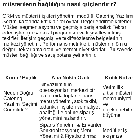
müşterilerin bağlılığını nasıl güçlendirir?
CRM ve müşteri ilişkileri yönetimi modülü, Catering Yazılımı
Seçimi kararında kritik bir rol oynar. Değerlendirme kriterleri:
Müşteri segmentasyonu ve geçmiş sipariş analizi; Tekrar
eden işler için sadakat programları ve kişiselleştirilmiş
teklifler; İletişim geçmişi ve teklif/sözleşme belgelerinin
merkezi yönetimi; Performans metrikleri: müşterinin ömrü
değeri, tekrarlama oranı ve memnuniyet skorları. Bu sayede
müşteri bağlılığı ve satış potansiyeli artırılır.
Konu / Başlık
Ana Nokta Özeti
Kritik Notlar
Bir yazılım tüm
Verimlilik
operasyonları merkezi bir
Neden Doğru
artışı, müşteri
platformda toplar: sipariş,
Catering
memnuniyeti
menü yönetimi, stok takibi,
Yazılımı Seçimi
ve
tedarikçi ilişkileri ve maliyet
Önemlidir?
ölçeklenebilir
analitiği ile online sipariş
büyüme
yönetimini hızlandırır.
Sipariş Yönetimi & Envanter
Senkronizasyonu; Menü
Modüller iş
Yönetimi & Fiyatlandırma;
akışınıza