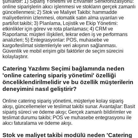
şunlardır: 1) Sipariş Yönetimi ve Envanter Senkronizasyonu:
online siparişlerin akıcı işlenmesi ve stokların gerçek zamanlı
güncellenmesi; 2) Stok ve Maliyet Takibi: hammadde
maliyetlerinin izlenmesi, otomatik satın alma uyarıları ve
parti/lot takibi; 3) Planlama, Lojistik ve Ekip Yönetimi:
etkinlikler için görev ve rota planlaması; 4) CRM ve
Raporlama: müşteri ilişkileri, tekrar eden iş ve performans
analizleri; 5) Entegrasyonlar: POS, muhasebe ve
kargo/teslimat sistemleriyle veri akışının sağlanması.
Güvenlik ve mobil erişim gibi faktörler de seçim sürecini
kolaylaştırır.
Catering Yazılımı Seçimi bağlamında neden
'online catering sipariş yönetimi' özelliği
önceliklendirilmelidir ve bu özellik müşterilerin
deneyimini nasıl geliştirir?
Online catering sipariş yönetimi, müşteriye kolay sipariş
akışı, güncellemeler ve teslimat takibi sunar. Avantajlar: Basit
sipariş süreci ve ödeme akışı; Gerçek zamanlı bildirimler ve
teslimat durumu takibi; POS ve muhasebe entegrasyonu ile
akıcı faturalama ve ödeme akışı.
Stok ve maliyet takibi modülü neden 'Catering