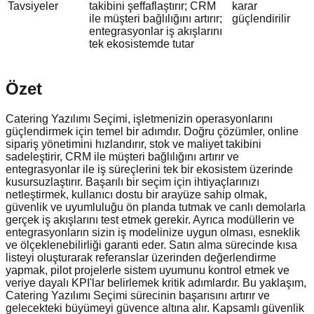
Tavsiyeler
takibini şeffaflaştırır; CRM
karar
ile müşteri bağlılığını artırır;
güçlendirilir
entegrasyonlar iş akışlarını
tek ekosistemde tutar
Özet
Catering Yazılımı Seçimi, işletmenizin operasyonlarını
güçlendirmek için temel bir adımdır. Doğru çözümler, online
sipariş yönetimini hızlandırır, stok ve maliyet takibini
sadeleştirir, CRM ile müşteri bağlılığını artırır ve
entegrasyonlar ile iş süreçlerini tek bir ekosistem üzerinde
kusursuzlaştırır. Başarılı bir seçim için ihtiyaçlarınızı
netleştirmek, kullanıcı dostu bir arayüze sahip olmak,
güvenlik ve uyumluluğu ön planda tutmak ve canlı demolarla
gerçek iş akışlarını test etmek gerekir. Ayrıca modüllerin ve
entegrasyonların sizin iş modelinize uygun olması, esneklik
ve ölçeklenebilirliği garanti eder. Satın alma sürecinde kısa
listeyi oluşturarak referanslar üzerinden değerlendirme
yapmak, pilot projelerle sistem uyumunu kontrol etmek ve
veriye dayalı KPI'lar belirlemek kritik adımlardır. Bu yaklaşım,
Catering Yazılımı Seçimi sürecinin başarısını artırır ve
gelecekteki büyümeyi güvence altına alır. Kapsamlı güvenlik