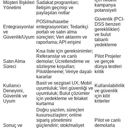
Müşteri İlişkileri
Sadakat programları;
kampanya
Yönetimi
İletişim geçmişi ve
potansiyeli
paylaşılan notlar
Güvenlik (PCI-
POS/muhasebe
DSS benzeri
Entegrasyonlar
entegrasyonları; Tedarikçi
gereklilikler)
ve
portalı ve satın alma
ve bulut
Güvenlik/Uyum
süreçleri; Veri aktarımı ve
tabanlı
raporlama; API erişimi
yedekleme
Kısa liste için gereksinimler;
Referanslar ve canlı
Pilot Projeler
Satın Alma
demolar; Ücretlendirme ve
ve gerçek
Süreci
sözleşme koşulları;
dünya testleri
Pilot/deneme; Veriye dayalı
kritik
kararlar
Basit ve sezgisel UX; Mobil
Kullanıcı
Kullanılabilirlik
uyumluluk; Veri güvenliği ve
Deneyimi,
ve güvenlik
uyumluluk; Bulut çözümler
Güvenlik ve
için kilit
için yedekleme ve felaket
Uyum
kriterler
kurtarma
Doğru yazılım, süreçleri
kusursuzlaştırır; online
sipariş yönetimini
Pilot ve canlı
Sonuç ve
güçlendirir; stok/maliyet
demolarla