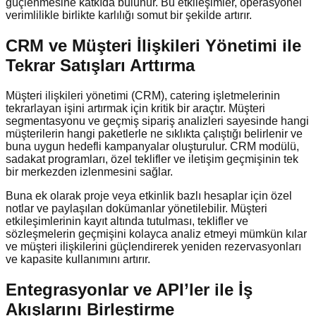
güçlenmesine katkıda bulunur. Bu etkileşimler, operasyonel
verimlilikle birlikte karlılığı somut bir şekilde artırır.
CRM ve Müşteri İlişkileri Yönetimi ile
Tekrar Satışları Arttırma
Müşteri ilişkileri yönetimi (CRM), catering işletmelerinin
tekrarlayan işini artırmak için kritik bir araçtır. Müşteri
segmentasyonu ve geçmiş sipariş analizleri sayesinde hangi
müşterilerin hangi paketlerle ne sıklıkta çalıştığı belirlenir ve
buna uygun hedefli kampanyalar oluşturulur. CRM modülü,
sadakat programları, özel teklifler ve iletişim geçmişinin tek
bir merkezden izlenmesini sağlar.
Buna ek olarak proje veya etkinlik bazlı hesaplar için özel
notlar ve paylaşılan dokümanlar yönetilebilir. Müşteri
etkileşimlerinin kayıt altında tutulması, teklifler ve
sözleşmelerin geçmişini kolayca analiz etmeyi mümkün kılar
ve müşteri ilişkilerini güçlendirerek yeniden rezervasyonları
ve kapasite kullanımını artırır.
Entegrasyonlar ve API’ler ile İş
Akışlarını Birleştirme