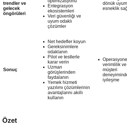
optimizasyonu
trendler ve
dönük uyum
Entegrasyon
gelecek
esneklik sağ
ekosistemleri
öngörüleri
Veri güvenliği ve
uyum odaklı
çözümler
Net hedefler koyun
Gereksinimlere
odaklanın
Pilot ve testlerle
Operasyone
karar verin
verimlilik ve
Uzman
Sonuç
müşteri
görüşlerinden
deneyimind
faydalanın
iyileşme
Yemek hizmeti
yazılımı çözümlerinin
avantajlarını akıllı
kullanın
Özet