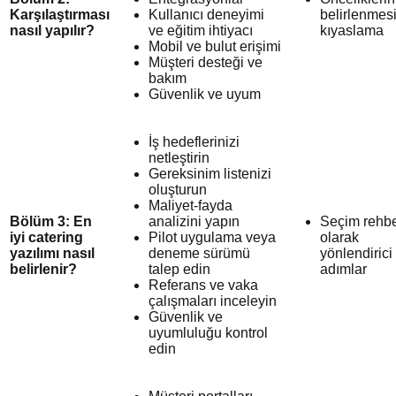
Karşılaştırması
Kullanıcı deneyimi
belirlenmes
nasıl yapılır?
ve eğitim ihtiyacı
kıyaslama
Mobil ve bulut erişimi
Müşteri desteği ve
bakım
Güvenlik ve uyum
İş hedeflerinizi
netleştirin
Gereksinim listenizi
oluşturun
Maliyet-fayda
Bölüm 3: En
analizini yapın
Seçim rehbe
iyi catering
Pilot uygulama veya
olarak
yazılımı nasıl
deneme sürümü
yönlendirici
belirlenir?
talep edin
adımlar
Referans ve vaka
çalışmaları inceleyin
Güvenlik ve
uyumluluğu kontrol
edin