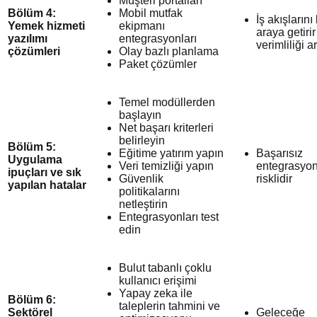
Müşteri portalları
Bölüm 4:
Mobil mutfak
İş akışlarını 
Yemek hizmeti
ekipmanı
araya getirir
yazılımı
entegrasyonları
verimliliği art
çözümleri
Olay bazlı planlama
Paket çözümler
Temel modüllerden
başlayın
Net başarı kriterleri
belirleyin
Bölüm 5:
Eğitime yatırım yapın
Başarısız
Uygulama
Veri temizliği yapın
entegrasyon
ipuçları ve sık
Güvenlik
risklidir
yapılan hatalar
politikalarını
netleştirin
Entegrasyonları test
edin
Bulut tabanlı çoklu
kullanıcı erişimi
Yapay zeka ile
Bölüm 6:
taleplerin tahmini ve
Sektörel
Geleceğe