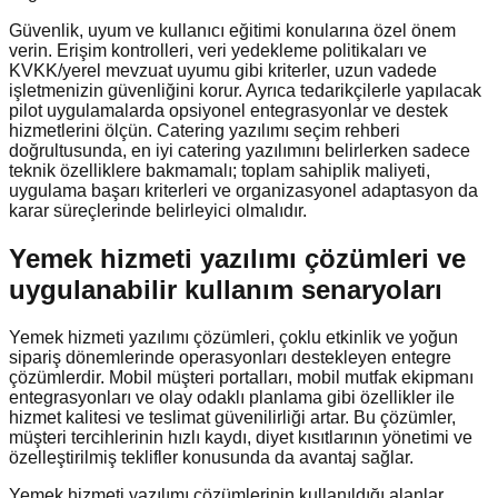
Güvenlik, uyum ve kullanıcı eğitimi konularına özel önem
verin. Erişim kontrolleri, veri yedekleme politikaları ve
KVKK/yerel mevzuat uyumu gibi kriterler, uzun vadede
işletmenizin güvenliğini korur. Ayrıca tedarikçilerle yapılacak
pilot uygulamalarda opsiyonel entegrasyonlar ve destek
hizmetlerini ölçün. Catering yazılımı seçim rehberi
doğrultusunda, en iyi catering yazılımını belirlerken sadece
teknik özelliklere bakmamalı; toplam sahiplik maliyeti,
uygulama başarı kriterleri ve organizasyonel adaptasyon da
karar süreçlerinde belirleyici olmalıdır.
Yemek hizmeti yazılımı çözümleri ve
uygulanabilir kullanım senaryoları
Yemek hizmeti yazılımı çözümleri, çoklu etkinlik ve yoğun
sipariş dönemlerinde operasyonları destekleyen entegre
çözümlerdir. Mobil müşteri portalları, mobil mutfak ekipmanı
entegrasyonları ve olay odaklı planlama gibi özellikler ile
hizmet kalitesi ve teslimat güvenilirliği artar. Bu çözümler,
müşteri tercihlerinin hızlı kaydı, diyet kısıtlarının yönetimi ve
özelleştirilmiş teklifler konusunda da avantaj sağlar.
Yemek hizmeti yazılımı çözümlerinin kullanıldığı alanlar