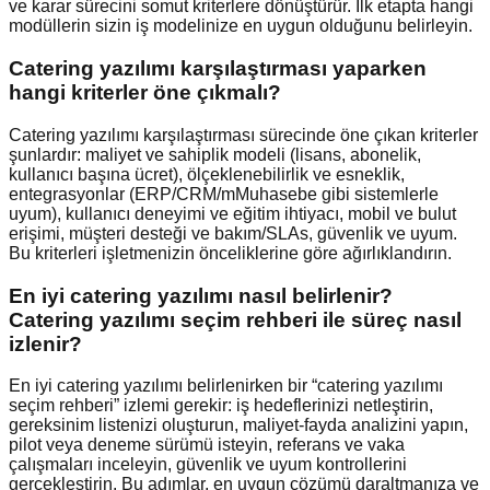
ve karar sürecini somut kriterlere dönüştürür. İlk etapta hangi
modüllerin sizin iş modelinize en uygun olduğunu belirleyin.
Catering yazılımı karşılaştırması yaparken
hangi kriterler öne çıkmalı?
Catering yazılımı karşılaştırması sürecinde öne çıkan kriterler
şunlardır: maliyet ve sahiplik modeli (lisans, abonelik,
kullanıcı başına ücret), ölçeklenebilirlik ve esneklik,
entegrasyonlar (ERP/CRM/mMuhasebe gibi sistemlerle
uyum), kullanıcı deneyimi ve eğitim ihtiyacı, mobil ve bulut
erişimi, müşteri desteği ve bakım/SLAs, güvenlik ve uyum.
Bu kriterleri işletmenizin önceliklerine göre ağırlıklandırın.
En iyi catering yazılımı nasıl belirlenir?
Catering yazılımı seçim rehberi ile süreç nasıl
izlenir?
En iyi catering yazılımı belirlenirken bir “catering yazılımı
seçim rehberi” izlemi gerekir: iş hedeflerinizi netleştirin,
gereksinim listenizi oluşturun, maliyet-fayda analizini yapın,
pilot veya deneme sürümü isteyin, referans ve vaka
çalışmaları inceleyin, güvenlik ve uyum kontrollerini
gerçekleştirin. Bu adımlar, en uygun çözümü daraltmanıza ve