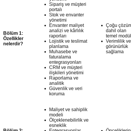
Sipariş ve müşteri
portalı
Stok ve envanter
yönetimi
Envanter maliyet
Çoğu çözü
analizi ve kârlılık
dahil olan
Bölüm 1:
raporları
temel modül
Özellikler
Lojistik ve teslimat
Verimlilik ve
nelerdir?
planlama
görünürlük
Muhasebe ve
sağlama
faturalama
entegrasyonları
CRM ve müşteri
ilişkileri yönetimi
Raporlama ve
analitik
Güvenlik ve veri
koruma
Maliyet ve sahiplik
modeli
Ölçeklenebilirlik ve
esneklik
Bölüm 2:
Entegrasyonlar
Önceliklerin