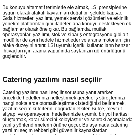
Bu konuyu alternatif terimlerle ele almak, LSI prensiplerine
uygun olarak alakalı kavramları doğal bir şekilde kapsar.
Gıda hizmetleri yazılımı, yemek servisi çözümleri ve etkinlik
yönetim platformları gibi ifadeler, ana konuyu destekleyen ek
bağlamlar olarak öne çıkar. Bu bağlamda, mutfak
operasyonları yazılımı, stok ve sipariş entegrasyonu gibi alt
modüller de aynı hedefe hizmet eder ve arama motorları için
alaka düzeyini artırır. LSI uyumlu içerik, kullanıcıların benzer
ihtiyaçları için arama yaptığında sayfanızın görünürlüğünü
güçlendirir.
Catering yazılımı nasıl seçilir
Catering yazılımı nasıl seçilir sorusuna yanıt ararken
öncelikle hedeflerinizi netleştirmek gerekir. İş süreçlerinizi
hangi noktalarda otomatikleştirmek istediğinizi belirlemek,
yazılım seçim kriterlerini doğrudan etkiler. Bütçe, mevcut
altyapı ve operasyonel hedeflerinizle uyumlu bir yol haritası
oluşturmak, karar sürecini kolaylaştırır ve sonraki aşamalarda
yanlış yönlendirmelerin önüne geçer. Bu aşamada catering
yazılımı seçim rehberi gibi güvenilir kaynaklardan