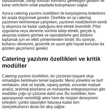
faydalanmak, hangi soruları sormanız gerektiğini gösterir ve
karar vericilerin ortak paydada buluşmasını sağlar.
Ayrıca catering yazılımı özellikleri ile karşılaştırma kriterlerini
bir arada düşünmek gerekir. Özellikle en iyi catering
yazılımını belirlemeye çalışırken, yazılımın modüllerinin kendi
iş akışınıza ne kadar uyduğunu test etmek önemlidir. Pilot
uygulama veya deneme sürümü talep etmek, gerçek iş
akışında sistemi görmek ve operatörlerle geri bildirim
toplamak için en etkili yöntemlerden biridir. Bu süreçte,
kullanıcı deneyimi, güvenlik ve uyum gibi hayati konuları da
gözden geçirmeniz gerekir.
Catering yazılımı özellikleri ve kritik
modüller
Catering yazılımı özellikleri, bir çözümün başarılı olup
olmadığını belirleyen temel taşlardır. Menü yönetimi ve tarif
veritabanı, stok ve lojistik, sipariş portalı, envanter maliyet
analizi, teslimat planlama ve muhasebe entegrasyonları gibi
modüller çoğu iyi çözüme dahil olur. Bu özellikler, hem
operasyonel verimliliği artırır hem de müşteri deneyimini
iyileştirir; çünkü siparişten faturaya kadar tüm
süreçtekullanıcı dostu bir akış sağlar.