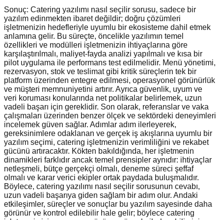
Sonuç: Catering yazılımı nasıl seçilir sorusu, sadece bir
yazılım edinmekten ibaret değildir; doğru çözümleri
işletmenizin hedefleriyle uyumlu bir ekosisteme dahil etmek
anlamına gelir. Bu süreçte, öncelikle yazılımın temel
özellikleri ve modülleri işletmenizin ihtiyaçlarına göre
karşılaştırılmalı, maliyet-fayda analizi yapılmalı ve kısa bir
pilot uygulama ile performans test edilmelidir. Menü yönetimi,
rezervasyon, stok ve teslimat gibi kritik süreçlerin tek bir
platform üzerinden entegre edilmesi, operasyonel görünürlük
ve müşteri memnuniyetini artırır. Ayrıca güvenlik, uyum ve
veri koruması konularında net politikalar belirlemek, uzun
vadeli başarı için gereklidir. Son olarak, referanslar ve vaka
çalışmaları üzerinden benzer ölçek ve sektördeki deneyimleri
incelemek güven sağlar. Adımlar adım ilerleyerek,
gereksinimlere odaklanan ve gerçek iş akışlarına uyumlu bir
yazılım seçimi, catering işletmenizin verimliliğini ve rekabet
gücünü artıracaktır. Kökten bakıldığında, her işletmenin
dinamikleri farklıdır ancak temel prensipler aynıdır: ihtiyaçlar
netleşmeli, bütçe gerçekçi olmalı, deneme süreci şeffaf
olmalı ve karar verici ekipler ortak paydada buluşmalıdır.
Böylece, catering yazılımı nasıl seçilir sorusunun cevabı,
uzun vadeli başarıya giden sağlam bir adım olur. Andaki
etkileşimler, süreçler ve sonuçlar bu yazılım sayesinde daha
görünür ve kontrol edilebilir hale gelir; böylece catering