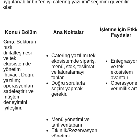
uygulanabilir bir “en iyi catering yazılımı” seçimini güvenilir
kılar.
İşletme İçin Etkis
Konu / Bölüm
Ana Noktalar
Faydalar
Giriş
: Sektörün
hızlı
dijitalleşmesi
Catering yazılımı tek
ve tek
ekosistemde sipariş,
Entegrasyon
ekosistemde
menü, stok, teslimat
ve tek
yönetim
ve faturalamayı
ekosistem
ihtiyacı. Doğru
toplar.
avantajı
yazılım;
Doğru sorularla
Operasyone
operasyonları
seçim yapmak
verimlilik ar
sadeleştirir ve
gerekir.
müşteri
deneyimini
iyileştirir.
Menü yönetimi ve
tarif veritabanı
Etkinlik/Rezervasyon
yönetimi