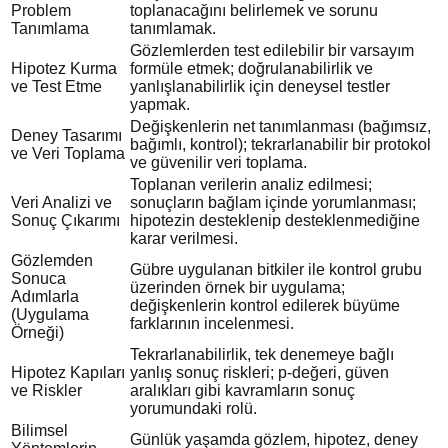
Problem
toplanacağını belirlemek ve sorunu
Tanımlama
tanımlamak.
Gözlemlerden test edilebilir bir varsayım
Hipotez Kurma
formüle etmek; doğrulanabilirlik ve
ve Test Etme
yanlışlanabilirlik için deneysel testler
yapmak.
Değişkenlerin net tanımlanması (bağımsız,
Deney Tasarımı
bağımlı, kontrol); tekrarlanabilir bir protokol
ve Veri Toplama
ve güvenilir veri toplama.
Toplanan verilerin analiz edilmesi;
Veri Analizi ve
sonuçların bağlam içinde yorumlanması;
Sonuç Çıkarımı
hipotezin desteklenip desteklenmediğine
karar verilmesi.
Gözlemden
Gübre uygulanan bitkiler ile kontrol grubu
Sonuca
üzerinden örnek bir uygulama;
Adımlarla
değişkenlerin kontrol edilerek büyüme
(Uygulama
farklarının incelenmesi.
Örneği)
Tekrarlanabilirlik, tek denemeye bağlı
Hipotez Kapıları
yanlış sonuç riskleri; p-değeri, güven
ve Riskler
aralıkları gibi kavramların sonuç
yorumundaki rolü.
Bilimsel
Günlük yaşamda gözlem, hipotez, deney