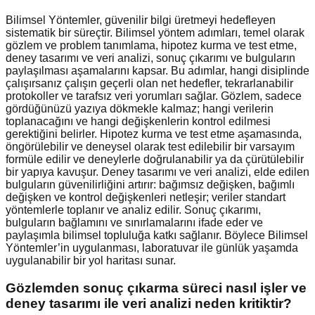
Bilimsel Yöntemler, güvenilir bilgi üretmeyi hedefleyen
sistematik bir süreçtir. Bilimsel yöntem adımları, temel olarak
gözlem ve problem tanımlama, hipotez kurma ve test etme,
deney tasarımı ve veri analizi, sonuç çıkarımı ve bulguların
paylaşılması aşamalarını kapsar. Bu adımlar, hangi disiplinde
çalışırsanız çalışın geçerli olan net hedefler, tekrarlanabilir
protokoller ve tarafsız veri yorumları sağlar. Gözlem, sadece
gördüğünüzü yazıya dökmekle kalmaz; hangi verilerin
toplanacağını ve hangi değişkenlerin kontrol edilmesi
gerektiğini belirler. Hipotez kurma ve test etme aşamasında,
öngörülebilir ve deneysel olarak test edilebilir bir varsayım
formüle edilir ve deneylerle doğrulanabilir ya da çürütülebilir
bir yapıya kavuşur. Deney tasarımı ve veri analizi, elde edilen
bulguların güvenilirliğini artırır: bağımsız değişken, bağımlı
değişken ve kontrol değişkenleri netleşir; veriler standart
yöntemlerle toplanır ve analiz edilir. Sonuç çıkarımı,
bulguların bağlamını ve sınırlamalarını ifade eder ve
paylaşımla bilimsel topluluğa katkı sağlanır. Böylece Bilimsel
Yöntemler’in uygulanması, laboratuvar ile günlük yaşamda
uygulanabilir bir yol haritası sunar.
Gözlemden sonuç çıkarma süreci nasıl işler ve
deney tasarımı ile veri analizi neden kritiktir?