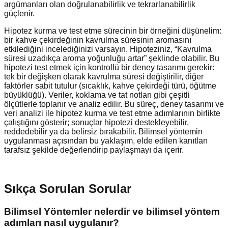
argümanları olan doğrulanabilirlik ve tekrarlanabilirlik
güçlenir.
Hipotez kurma ve test etme sürecinin bir örneğini düşünelim:
bir kahve çekirdeğinin kavrulma süresinin aromasını
etkilediğini incelediğinizi varsayın. Hipoteziniz, “Kavrulma
süresi uzadıkça aroma yoğunluğu artar” şeklinde olabilir. Bu
hipotezi test etmek için kontrollü bir deney tasarımı gerekir:
tek bir değişken olarak kavrulma süresi değiştirilir, diğer
faktörler sabit tutulur (sıcaklık, kahve çekirdeği türü, öğütme
büyüklüğü). Veriler, koklama ve tat notları gibi çeşitli
ölçütlerle toplanır ve analiz edilir. Bu süreç, deney tasarımı ve
veri analizi ile hipotez kurma ve test etme adımlarının birlikte
çalıştığını gösterir; sonuçlar hipotezi destekleyebilir,
reddedebilir ya da belirsiz bırakabilir. Bilimsel yöntemin
uygulanması açısından bu yaklaşım, elde edilen kanıtları
tarafsız şekilde değerlendirip paylaşmayı da içerir.
Sıkça Sorulan Sorular
Bilimsel Yöntemler nelerdir ve bilimsel yöntem
adımları nasıl uygulanır?