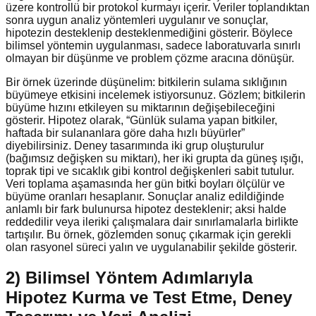
üzere kontrollü bir protokol kurmayı içerir. Veriler toplandıktan
sonra uygun analiz yöntemleri uygulanır ve sonuçlar,
hipotezin desteklenip desteklenmediğini gösterir. Böylece
bilimsel yöntemin uygulanması, sadece laboratuvarla sınırlı
olmayan bir düşünme ve problem çözme aracına dönüşür.
Bir örnek üzerinde düşünelim: bitkilerin sulama sıklığının
büyümeye etkisini incelemek istiyorsunuz. Gözlem; bitkilerin
büyüme hızını etkileyen su miktarının değişebileceğini
gösterir. Hipotez olarak, “Günlük sulama yapan bitkiler,
haftada bir sulananlara göre daha hızlı büyürler”
diyebilirsiniz. Deney tasarımında iki grup oluşturulur
(bağımsız değişken su miktarı), her iki grupta da güneş ışığı,
toprak tipi ve sıcaklık gibi kontrol değişkenleri sabit tutulur.
Veri toplama aşamasında her gün bitki boyları ölçülür ve
büyüme oranları hesaplanır. Sonuçlar analiz edildiğinde
anlamlı bir fark bulunursa hipotez desteklenir; aksi halde
reddedilir veya ileriki çalışmalara dair sınırlamalarla birlikte
tartışılır. Bu örnek, gözlemden sonuç çıkarmak için gerekli
olan rasyonel süreci yalın ve uygulanabilir şekilde gösterir.
2) Bilimsel Yöntem Adımlarıyla
Hipotez Kurma ve Test Etme, Deney