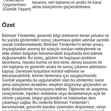
Yöntemlerin
tasarımı, veri toplama ve analiz ile karar
Uygulanması
alma süreçlerinin güçlendirilmesi.
(Günlük Yaşam)
Özet
Bilimsel Yöntemler, güvenilir bilgi üretmenin temel yoludur ve
bu yazıda gözlemden sonuç çıkarmaya giden adımlar ayrıntılı
olarak özetlenmektedir. Bilimsel Yöntemler'in temel amacı,
önyargılardan arınmış bir süreçle soruları netleştirmek ve
elde edilen bulguları tekrarlanabilir koşullarda test ederek
doğrulamaktır. Bu süreç, gözlem ile başlayan problem
tanımlama, hipotez kurma ve test etme, deney tasarımı ile
veri toplama ve güvenilir analiz ile sonuç çıkarımı adımlarını
kapsar. Deneysel koşulların kontrol edilmesi ve
tekrarlanabilirlik, bilimin ilerlemesi için vazgeçilmezdir.
Günlük yaşamda da uygulanabilir olan bu yöntemler, karar
alma süreçlerini destekler, eleştirel düşünceyi güçlendirir ve
farklı disiplinlerde inovasyonu tetikler. Öğrenme ve araştırma
süreçlerinde, hipotezi reddetme veya desteklemeye açık bir
zihinle çalışmak, bilgiyi güçlendirir ve hatalardan ders
çıkarmayı sağlar. Bu nedenle Bilimsel Yöntemler’i
benimsemek, güvenilir kanıtlar üzerinden düşünmeyi, veriyi