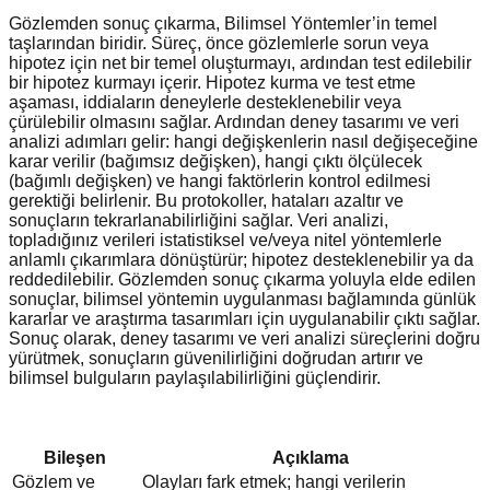
Gözlemden sonuç çıkarma, Bilimsel Yöntemler’in temel
taşlarından biridir. Süreç, önce gözlemlerle sorun veya
hipotez için net bir temel oluşturmayı, ardından test edilebilir
bir hipotez kurmayı içerir. Hipotez kurma ve test etme
aşaması, iddiaların deneylerle desteklenebilir veya
çürülebilir olmasını sağlar. Ardından deney tasarımı ve veri
analizi adımları gelir: hangi değişkenlerin nasıl değişeceğine
karar verilir (bağımsız değişken), hangi çıktı ölçülecek
(bağımlı değişken) ve hangi faktörlerin kontrol edilmesi
gerektiği belirlenir. Bu protokoller, hataları azaltır ve
sonuçların tekrarlanabilirliğini sağlar. Veri analizi,
topladığınız verileri istatistiksel ve/veya nitel yöntemlerle
anlamlı çıkarımlara dönüştürür; hipotez desteklenebilir ya da
reddedilebilir. Gözlemden sonuç çıkarma yoluyla elde edilen
sonuçlar, bilimsel yöntemin uygulanması bağlamında günlük
kararlar ve araştırma tasarımları için uygulanabilir çıktı sağlar.
Sonuç olarak, deney tasarımı ve veri analizi süreçlerini doğru
yürütmek, sonuçların güvenilirliğini doğrudan artırır ve
bilimsel bulguların paylaşılabilirliğini güçlendirir.
Bileşen
Açıklama
Gözlem ve
Olayları fark etmek; hangi verilerin