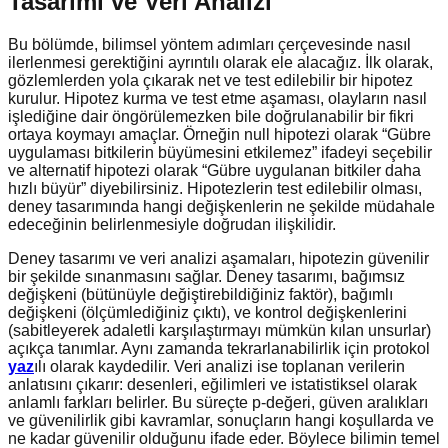
Tasarımı ve Veri Analizi
Bu bölümde, bilimsel yöntem adımları çerçevesinde nasıl
ilerlenmesi gerektiğini ayrıntılı olarak ele alacağız. İlk olarak,
gözlemlerden yola çıkarak net ve test edilebilir bir hipotez
kurulur. Hipotez kurma ve test etme aşaması, olayların nasıl
işlediğine dair öngörülemezken bile doğrulanabilir bir fikri
ortaya koymayı amaçlar. Örneğin null hipotezi olarak “Gübre
uygulaması bitkilerin büyümesini etkilemez” ifadeyi seçebilir
ve alternatif hipotezi olarak “Gübre uygulanan bitkiler daha
hızlı büyür” diyebilirsiniz. Hipotezlerin test edilebilir olması,
deney tasarımında hangi değişkenlerin ne şekilde müdahale
edeceğinin belirlenmesiyle doğrudan ilişkilidir.
Deney tasarımı ve veri analizi aşamaları, hipotezin güvenilir
bir şekilde sınanmasını sağlar. Deney tasarımı, bağımsız
değişkeni (bütünüyle değiştirebildiğiniz faktör), bağımlı
değişkeni (ölçümlediğiniz çıktı), ve kontrol değişkenlerini
(sabitleyerek adaletli karşılaştırmayı mümkün kılan unsurlar)
açıkça tanımlar. Aynı zamanda tekrarlanabilirlik için protokol
yaz
ılı olarak kaydedilir. Veri analizi ise toplanan verilerin
anlatısını çıkarır: desenleri, eğilimleri ve istatistiksel olarak
anlamlı farkları belirler. Bu süreçte p-değeri, güven aralıkları
ve güvenilirlik gibi kavramlar, sonuçların hangi koşullarda ve
ne kadar güvenilir olduğunu ifade eder. Böylece bilimin temel