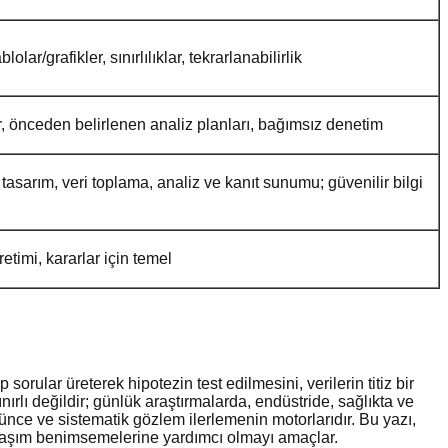
olar/grafikler, sınırlılıklar, tekrarlanabilirlik
tler, önceden belirlenen analiz planları, bağımsız denetim
, tasarım, veri toplama, analiz ve kanıt sunumu; güvenilir bilgi
retimi, kararlar için temel
rular üreterek hipotezin test edilmesini, verilerin titiz bir
ırlı değildir; günlük araştırmalarda, endüstride, sağlıkta ve
düşünce ve sistematik gözlem ilerlemenin motorlarıdır. Bu yazı,
aklaşım benimsemelerine yardımcı olmayı amaçlar.