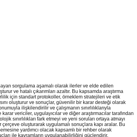
aşlayan sorgulama aşamalı olarak ilerler ve elde edilen
luşturur ve hatalı çıkarımları azaltır. Bu kapsamda araştırma
lik için standart protokoller, örneklem stratejileri ve etik
sını oluşturur ve sonuçlar, güvenilir bir karar desteği olarak
umuyla ilişkilendirilir ve çalışmanın sınırlılıklarıyla
arar vericiler, uygulayıcılar ve diğer araştırmacılar tarafından
olojik sınırlılıkları fark etmeyi ve yeni soruları ortaya atmayı
bir çerçeve oluşturarak uygulamalı sonuçlara kapı aralar. Bu
semesine yardımcı olacak kapsamlı bir rehber olarak
çları ile kavramların uygulanabilirliğini güçlendirir.