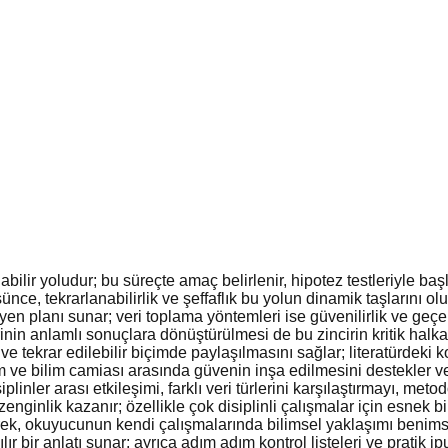
abilir yoludur; bu süreçte amaç belirlenir, hipotez testleriyle b
şünce, tekrarlanabilirlik ve şeffaflık bu yolun dinamik taşlarını o
yen planı sunar; veri toplama yöntemleri ise güvenilirlik ve geçerli
erinin anlamlı sonuçlara dönüştürülmesi de bu zincirin kritik halka
 tekrar edilebilir biçimde paylaşılmasını sağlar; literatürdeki kon
m ve bilim camiası arasında güvenin inşa edilmesini destekler ve k
linler arası etkileşimi, farklı veri türlerini karşılaştırmayı, metod
enginlik kazanır; özellikle çok disiplinli çalışmalar için esnek 
rek, okuyucunun kendi çalışmalarında bilimsel yaklaşımı benim
r bir anlatı sunar; ayrıca adım adım kontrol listeleri ve pratik ipu