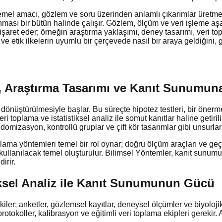
mel amacı, gözlem ve soru üzerinden anlamlı çıkarımlar üretmekti
ması bir bütün halinde çalışır. Gözlem, ölçüm ve veri işleme aşa
ı işaret eder; örneğin araştırma yaklaşımı, deney tasarımı, veri 
ve etik ilkelerin uyumlu bir çerçevede nasıl bir araya geldiğini, g
ri, Araştırma Tasarımı ve Kanıt Sunumu
 dönüştürülmesiyle başlar. Bu süreçte hipotez testleri, bir önerm
ri toplama ve istatistiksel analiz ile somut kanıtlar haline getirilir
mizasyon, kontrollü gruplar ve çift kör tasarımlar gibi unsurları 
a yöntemleri temel bir rol oynar; doğru ölçüm araçları ve geçerlili
ullanılacak temel oluşturulur. Bilimsel Yöntemler, kanıt sunumu i
irir.
tiksel Analiz ile Kanıt Sunumunun Gücü
ler; anketler, gözlemsel kayıtlar, deneysel ölçümler ve biyolojik v
t protokoller, kalibrasyon ve eğitimli veri toplama ekipleri gerekir