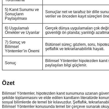
5) Kanıt Sunumu ve
Sonuçlar net ve tarafsız bir dille sunulu
Sonuçların
veriler ve önceden kayıt süreçleri öne
Paylaşılması
6) Uygulamalı
Gerçek dünya uygulamaları çok değişke
Örnekler ve Uyarılar
güvenliği ön planda; yanlılığı azaltma 
7) Sonuç ve
Bütünsel süreç; gözlem, soru, hipote
Bilimsel
şeffaflık ve tekrarlanabilirlik hayati.
Yöntemler’in Önemi
Bilimsel Yöntemler hipotezden kanıt 
Sonuç
paylaşılan bilgi güçlenir.
Özet
Bilimsel Yöntemler, hipotezden kanıt sunumuna uzanan güvenilir v
şekilde toplanmasını ve elde edilen kanıtların literatürde konum
sosyal bilimlerde de temel bir kılavuzdur. Şeffaflık, tekrarlanab
Bilimsel Yöntemler konusunda temel bir çerçeve sunarak okuyuc