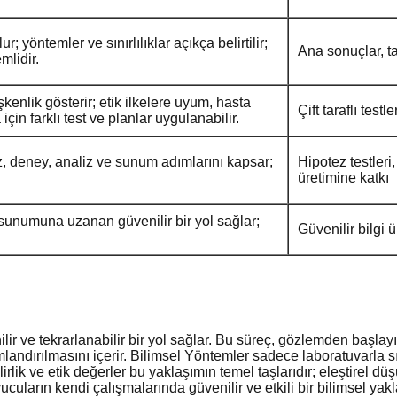
r; yöntemler ve sınırlılıklar açıkça belirtilir;
Ana sonuçlar, tabl
mlidir.
nlik gösterir; etik ilkelere uyum, hasta
Çift taraflı tes
için farklı test ve planlar uygulanabilir.
z, deney, analiz ve sunum adımlarını kapsar;
Hipotez testleri
üretimine katkı
sunumuna uzanan güvenilir bir yol sağlar;
Güvenilir bilgi ü
e tekrarlanabilir bir yol sağlar. Bu süreç, gözlemden başlayıp so
landırılmasını içerir. Bilimsel Yöntemler sadece laboratuvarla sın
ilirlik ve etik değerler bu yaklaşımın temel taşlarıdır; eleştirel 
uların kendi çalışmalarında güvenilir ve etkili bir bilimsel y