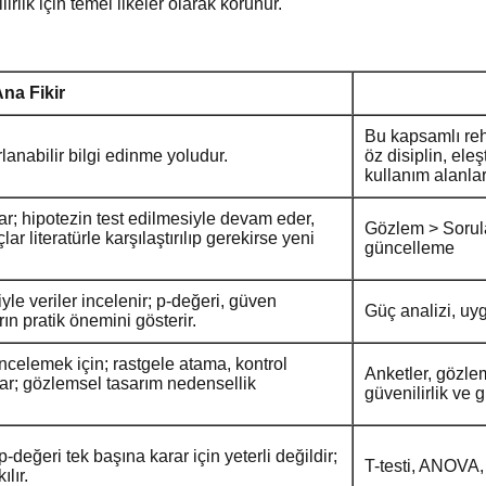
rlik için temel ilkeler olarak korunur.
na Fikir
Bu kapsamlı reh
lanabilir bilgi edinme yoludur.
öz disiplin, ele
kullanım alanlar
r; hipotezin test edilmesiyle devam eder,
Gözlem > Sorula
lar literatürle karşılaştırılıp gerekirse yeni
güncelleme
iyle veriler incelenir; p-değeri, güven
Güç analizi, uy
rın pratik önemini gösterir.
incelemek için; rastgele atama, kontrol
Anketler, gözlem
oynar; gözlemsel tasarım nedensellik
güvenilirlik ve 
p-değeri tek başına karar için yeterli değildir;
T-testi, ANOVA,
lır.