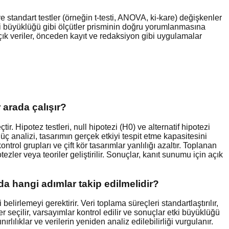
 ve standart testler (örneğin t-testi, ANOVA, ki-kare) değişkenler
etki büyüklüğü gibi ölçütler prisminin doğru yorumlanmasına
çık veriler, önceden kayıt ve redaksiyon gibi uygulamalar
 arada çalışır?
. Hipotez testleri, null hipotezi (H0) ve alternatif hipotezi
güç analizi, tasarımın gerçek etkiyi tespit etme kapasitesini
ntrol grupları ve çift kör tasarımlar yanlılığı azaltır. Toplanan
otezler veya teoriler geliştirilir. Sonuçlar, kanıt sunumu için açık
da hangi adımlar takip edilmelidir?
irlemeyi gerektirir. Veri toplama süreçleri standartlaştırılır,
er seçilir, varsayımlar kontrol edilir ve sonuçlar etki büyüklüğü
rlılıklar ve verilerin yeniden analiz edilebilirliği vurgulanır.