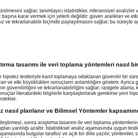
rülmesini sağlar; tanımlayıcı istatistikler, inferansiyel analizler
ek başına karar vermek için yeterli değildir; güven aralıkları ve 
ız ve tekrarlanabilir biçimde paylaşılmasını sağlar; bu süreçte a
tırma tasarımı ile veri toplama yöntemleri nasıl bir
potez testleriyle kanıt toplamaya odaklanan güvenilir bir süreçtir
arı ve etki büyüklükleri sonuçların anlamlılığını gösterir. Ayrıca 
 güvenilirliğini ve tekrarlanabilirliğini sağlar; rastgele atama, ko
onuçlar literatürdeki bilgilerle karşılaştırılarak gerekirse yeni hip
estekler.
iz nasıl planlanır ve Bilimsel Yöntemler kapsamın
irmeyi, sonra araştırma tasarımı ile veri toplama yöntemlerini bel
ları yanlılığı azaltır. İstatistiksel analiz aşamasında uygun testl
masında bulgular tarafsız ve açık bir dille yazılır; yöntemler, sını