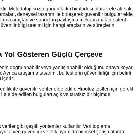
r. Metodoloji sözcüğünün farklı bir ifadesi olarak ele alırsak,
maları, deneysel tasarım ile birleşerek güvenilir bulgular elde
toplama araçları ve sonuçları paylaşma mekanizmaları Latent
üvenilir bilgi üretimi için hangi araçların ve süreçlerin
na Yol Gösteren Güçlü Çerçeve
enin doğrulanabilir veya yanlışlanabilir olduğunu ortaya koyar;
. Ayrıca araştırma tasarımı, bu testlerin güvenilirliği için belirli
içerir.
k ile güvenilir veriler elde edilir. Hipotez testleri için gerekli
le elde edilen bulguları açık ve tarafsız bir biçimde
eriler gibi çeşitli yöntemler kullanılır. Veri toplama
. Ayrıca veri güvenliği ve etik uyum da bilimsel çalışmalarda