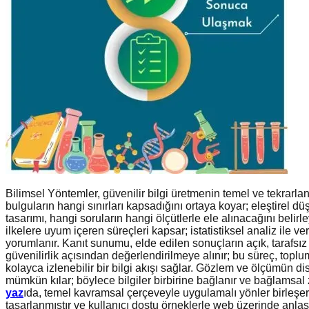
Bilimsel Yöntemler, güvenilir bilgi üretmenin temel ve tekrarlan
bulguların hangi sınırları kapsadığını ortaya koyar; eleştirel dü
tasarımı, hangi soruların hangi ölçütlerle ele alınacağını belirle
ilkelere uyum içeren süreçleri kapsar; istatistiksel analiz ile v
yorumlanır. Kanıt sunumu, elde edilen sonuçların açık, tarafsız ve
güvenilirlik açısından değerlendirilmeye alınır; bu süreç, toplu
kolayca izlenebilir bir bilgi akışı sağlar. Gözlem ve ölçümün disip
mümkün kılar; böylece bilgiler birbirine bağlanır ve bağlamsal z
yaz
ıda, temel kavramsal çerçeveyle uygulamalı yönler birleşe
tasarlanmıştır ve kullanıcı dostu örneklerle web üzerinde anlaşılı