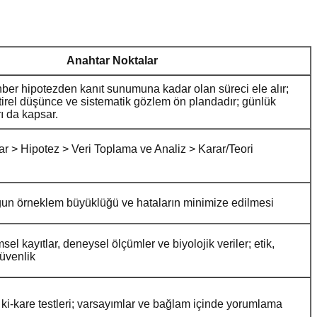
Anahtar Noktalar
ber hipotezden kanıt sunumuna kadar olan süreci ele alır;
ştirel düşünce ve sistematik gözlem ön plandadır; günlük
ı da kapsar.
r > Hipotez > Veri Toplama ve Analiz > Karar/Teori
gun örneklem büyüklüğü ve hataların minimize edilmesi
sel kayıtlar, deneysel ölçümler ve biyolojik veriler; etik,
güvenlik
 ki-kare testleri; varsayımlar ve bağlam içinde yorumlama