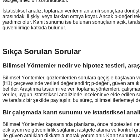
vazgeçilmez bir zorunluluktur.
İstatistiksel analiz, toplanan verilerin anlamlı sonuçlara dönüştü
arasındaki ilişkiyi veya farkları ortaya koyar. Ancak p-değeri t
yardımcı olur. Kanıt sunumu ise bulunan sonuçların açık, tarafs
güvenilirliğe katkıda bulunur.
Sıkça Sorulan Sorular
Bilimsel Yöntemler nedir ve hipotez testleri, araş
Bilimsel Yöntemler, gözlemlerden sorulara geçişle başlayan ve hi
(H1) çerçevesinde verileri değerlendirir; p-değeri, güven aralıkl
belirler. Araştırma tasarımı ve veri toplama yöntemleri, çalışmanın
veriler, uygun istatistiksel analizlerle incelenir ve elde edilen s
ve tarafsız bir şekilde paylaşılır; bu süreç, bilimsel ilerlemeyi d
Bir çalışmada kanıt sunumu ve istatistiksel anal
Bilimsel Yöntemler kapsamında planlama, önce hipotezleri netleşt
etik uyum ve güvenilirlik sağlanır; rastgele atama ve kontrol grup
ile güven aralıkları dikkate alınarak yorumlanır. Kanıt sunumu aşa