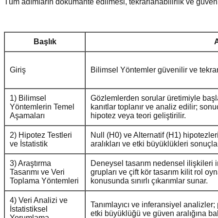
Tüm adımların dokümante edilmesi, tekrarlanabilirlik ve güvenili
Başlık
A
Giriş
Bilimsel Yöntemler güvenilir ve tekrar
1) Bilimsel
Gözlemlerden sorular üretimiyle başla
Yöntemlerin Temel
kanıtlar toplanır ve analiz edilir; sonuç
Aşamaları
hipotez veya teori geliştirilir.
2) Hipotez Testleri
Null (H0) ve Alternatif (H1) hipotezler
ve İstatistik
aralıkları ve etki büyüklükleri sonuçla
3) Araştırma
Deneysel tasarım nedensel ilişkileri 
Tasarımı ve Veri
grupları ve çift kör tasarım kilit rol 
Toplama Yöntemleri
konusunda sınırlı çıkarımlar sunar.
4) Veri Analizi ve
Tanımlayıcı ve inferansiyel analizler; 
İstatistiksel
etki büyüklüğü ve güven aralığına bakı
Yorumlama