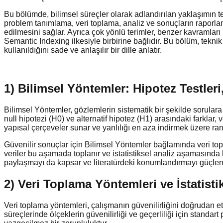
Bu bölümde, bilimsel süreçler olarak adlandırılan yaklaşımın te
problem tanımlama, veri toplama, analiz ve sonuçların raporlan
edilmesini sağlar. Ayrıca çok yönlü terimler, benzer kavramlar
Semantic Indexing ilkesiyle birbirine bağlıdır. Bu bölüm, teknik 
kullanıldığını sade ve anlaşılır bir dille anlatır.
1) Bilimsel Yöntemler: Hipotez Testle
Bilimsel Yöntemler, gözlemlerin sistematik bir şekilde sorulara
null hipotezi (H0) ve alternatif hipotez (H1) arasındaki farklar, ve
yapısal çerçeveler sunar ve yanlılığı en aza indirmek üzere rando
Güvenilir sonuçlar için Bilimsel Yöntemler bağlamında veri toplam
veriler bu aşamada toplanır ve istatistiksel analiz aşamasında k
paylaşmayı da kapsar ve literatürdeki konumlandırmayı güçlend
2) Veri Toplama Yöntemleri ve İstatis
Veri toplama yöntemleri, çalışmanın güvenilirliğini doğrudan etki
süreçlerinde ölçeklerin güvenilirliği ve geçerliliği için standar