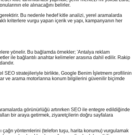
ularının ele alınacağını belirler.
erektirir. Bu nedenle hedef kitle analizi, yerel aramalarda
odaklı kriterlere vurgu yapan içerik ve yapı, kampanyanın her
melere yönelir. Bu bağlamda örnekler; 'Antalya reklam
tler ile bağlantılı anahtar kelimeler arasına dahil edilir. Rakip
dandır.
l SEO stratejileriyle birlikte, Google Benim İşletmem profilinin
 sunar ve arama motorlarına konum bilgilerini güvenilir biçimde
 aramalarda görünürlüğü artırırken SEO ile entegre edildiğinde
ları bir araya getirmek, ziyaretçilerin doğru sayfalara
ı çağrı yöntemlerini (telefon tuşu, harita konumu) vurgulamak