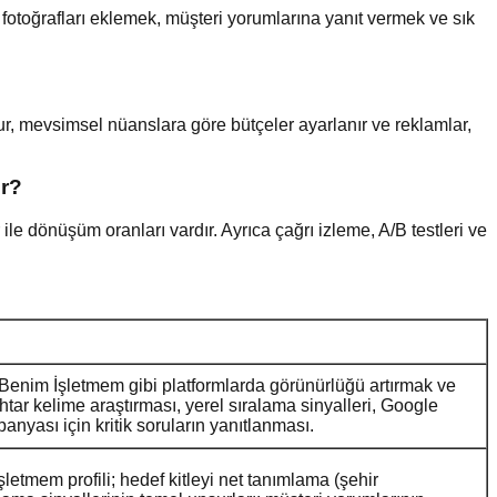
l fotoğrafları eklemek, müşteri yorumlarına yanıt vermek ve sık
ur, mevsimsel nüanslara göre bütçeler ayarlanır ve reklamlar,
ir?
le dönüşüm oranları vardır. Ayrıca çağrı izleme, A/B testleri ve
Benim İşletmem gibi platformlarda görünürlüğü artırmak ve
htar kelime araştırması, yerel sıralama sinyalleri, Google
nyası için kritik soruların yanıtlanması.
şletmem profili; hedef kitleyi net tanımlama (şehir