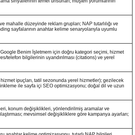
alama sinyallerinin temel unsurları; müşteri yorumlarının
e mahalle düzeyinde reklam grupları; NAP tutarlılığı ve
ding sayfalarının anahtar kelime senaryolarıyla uyumlu
 Google Benim İşletmem için doğru kategori seçimi, hizmet
s/telefon bilgilerinin uyandırılması (citations) ve yerel
hizmet ipuçları, tatil sezonunda yerel hizmetler); gezilecek
ç linkleme ile sayfa içi SEO optimizasyonu; doğal dil ve uzun
eri, konum değişiklikleri, yönlendirilmiş aramalar ve
ılaştırması; mevsimsel değişikliklere göre kampanya ayarları;
ru anahtar kelime optimizasyonu, tutarlı NAP bilgileri,