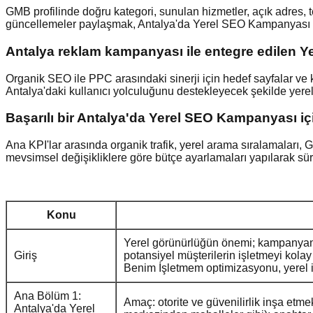
GMB profilinde doğru kategori, sunulan hizmetler, açık adres, t
güncellemeler paylaşmak, Antalya'da Yerel SEO Kampanyası kap
Antalya reklam kampanyası ile entegre edilen Yer
Organik SEO ile PPC arasındaki sinerji için hedef sayfalar ve 
Antalya'daki kullanıcı yolculuğunu destekleyecek şekilde yerel 
Başarılı bir Antalya'da Yerel SEO Kampanyası için
Ana KPI'lar arasında organik trafik, yerel arama sıralamaları, 
mevsimsel değişikliklere göre bütçe ayarlamaları yapılarak sür
Konu
Yerel görünürlüğün önemi; kampanyanı
Giriş
potansiyel müşterilerin işletmeyi kolay
Benim İşletmem optimizasyonu, yerel iç
Ana Bölüm 1:
Amaç: otorite ve güvenilirlik inşa etme
Antalya'da Yerel