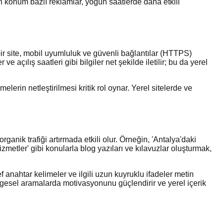
in konum bazlı reklamlar, yoğun saatlerde daha etkili
ir site, mobil uyumluluk ve güvenli bağlantılar (HTTPS)
ılış saatleri gibi bilgiler net şekilde iletilir; bu da yerel
lerin netleştirilmesi kritik rol oynar. Yerel sitelerde ve
ganik trafiği artırmada etkili olur. Örneğin, 'Antalya'daki
izmetler' gibi konularla blog yazıları ve kılavuzlar oluşturmak,
f anahtar kelimeler ve ilgili uzun kuyruklu ifadeler metin
 bölgesel aramalarda motivasyonunu güçlendirir ve yerel içerik