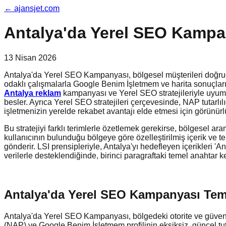
←
ajansjet.com
Antalya'da Yerel SEO Kampan
13 Nisan 2026
Antalya'da Yerel SEO Kampanyası, bölgesel müşterileri doğrudan
odaklı çalışmalarla Google Benim İşletmem ve harita sonuçların
Antalya reklam
kampanyası ve Yerel SEO stratejileriyle uyumlu i
besler. Ayrıca Yerel SEO stratejileri çerçevesinde, NAP tutarl
işletmenizin yerelde rekabet avantajı elde etmesi için görünürlüğ
Bu stratejiyi farklı terimlerle özetlemek gerekirse, bölgesel a
kullanıcının bulunduğu bölgeye göre özelleştirilmiş içerik ve tekli
gönderir. LSI prensipleriyle, Antalya'yı hedefleyen içerikleri 'A
verilerle desteklendiğinde, birinci paragraftaki temel anahtar k
Antalya'da Yerel SEO Kampanyası Temel
Antalya'da Yerel SEO Kampanyası, bölgedeki otorite ve güvenilirl
(NAP) ve Google Benim İşletmem profilinin eksiksiz, güncel tu