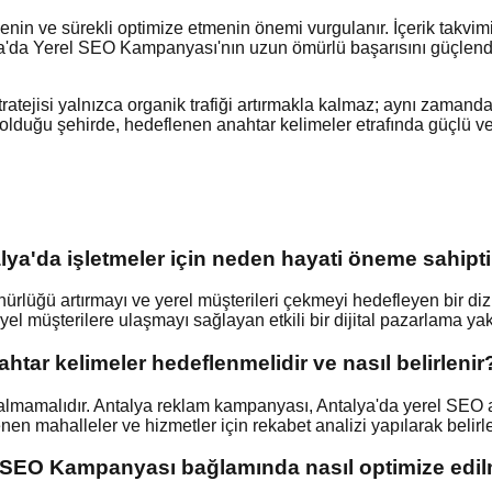
enin ve sürekli optimize etmenin önemi vurgulanır. İçerik takvim
lya'da Yerel SEO Kampanyası'nın uzun ömürlü başarısını güçlendiri
 stratejisi yalnızca organik trafiği artırmakla kalmaz; aynı zam
lduğu şehirde, hedeflenen anahtar kelimeler etrafında güçlü ve güv
ya'da işletmeler için neden hayati öneme sahipti
üğü artırmayı ve yerel müşterileri çekmeyi hedefleyen bir dizi 
el müşterilere ulaşmayı sağlayan etkili bir dijital pazarlama yak
tar kelimeler hedeflenmelidir ve nasıl belirlenir
lmamalıdır. Antalya reklam kampanyası, Antalya'da yerel SEO ajan
nen mahalleler ve hizmetler için rekabet analizi yapılarak belirle
SEO Kampanyası bağlamında nasıl optimize edil