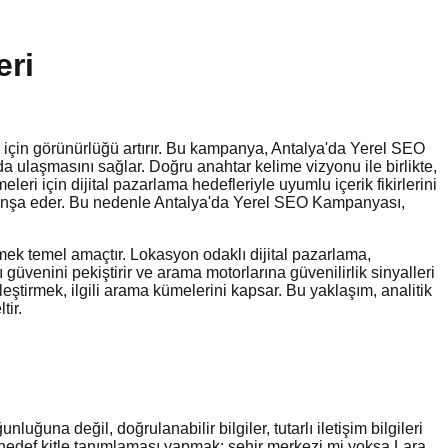
eri
r için görünürlüğü artırır. Bu kampanya, Antalya'da Yerel SEO
a ulaşmasını sağlar. Doğru anahtar kelime vizyonu ile birlikte,
leri için dijital pazarlama hedefleriyle uyumlu içerik fikirlerini
lik inşa eder. Bu nedenle Antalya'da Yerel SEO Kampanyası,
rmek temel amaçtır. Lokasyon odaklı dijital pazarlama,
ıcı güvenini pekiştirir ve arama motorlarına güvenilirlik sinyalleri
nleştirmek, ilgili arama kümelerini kapsar. Bu yaklaşım, analitik
tir.
una değil, doğrulanabilir bilgiler, tutarlı iletişim bilgileri
 hedef kitle tanımlaması yapmak; şehir merkezi mi yoksa Lara,