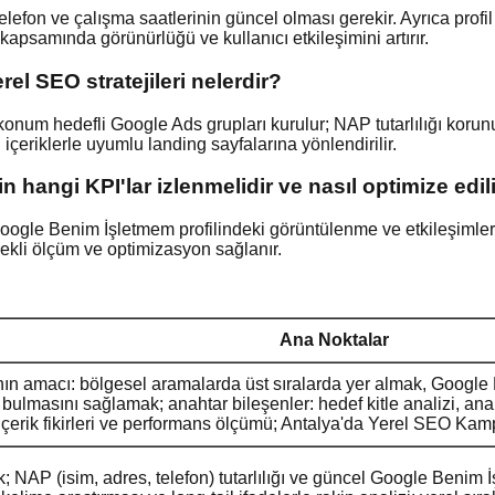
elefon ve çalışma saatlerinin güncel olması gerekir. Ayrıca profi
samında görünürlüğü ve kullanıcı etkileşimini artırır.
el SEO stratejileri nelerdir?
konum hedefli Google Ads grupları kurulur; NAP tutarlılığı korun
içeriklerle uyumlu landing sayfalarına yönlendirilir.
 hangi KPI'lar izlenmelidir ve nasıl optimize edil
Google Benim İşletmem profilindeki görüntülenme ve etkileşimler i
ekli ölçüm ve optimizasyon sağlanır.
Ana Noktalar
n amacı: bölgesel aramalarda üst sıralarda yer almak, Google 
 bulmasını sağlamak; anahtar bileşenler: hedef kitle analizi, ana
erik fikirleri ve performans ölçümü; Antalya'da Yerel SEO Kampa
k; NAP (isim, adres, telefon) tutarlılığı ve güncel Google Benim İ