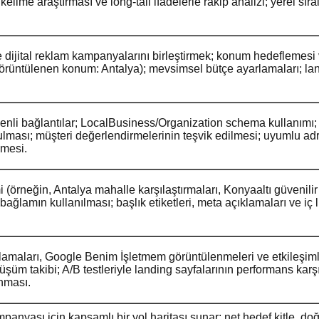
elime araştırması ve long-tail ifadelerle rakip analizi; yerel sır
dijital reklam kampanyalarını birleştirmek; konum hedeflemesi v
örüntülenen konum: Antalya); mevsimsel bütçe ayarlamaları; lan
enli bağlantılar; LocalBusiness/Organization schema kullanımı;
tulması; müşteri değerlendirmelerinin teşvik edilmesi; uyumlu adre
lmesi.
 (örneğin, Antalya mahalle karşılaştırmaları, Konyaaltı güvenilir 
l bağlamın kullanılması; başlık etiketleri, meta açıklamaları ve i
ralamaları, Google Benim İşletmem görüntülenmeleri ve etkileşiml
şüm takibi; A/B testleriyle landing sayfalarının performans karş
anması.
nyası için kapsamlı bir yol haritası sunar; net hedef kitle, doğ