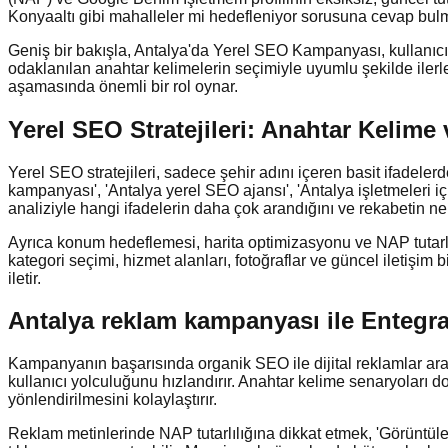
Konyaaltı gibi mahalleler mi hedefleniyor sorusuna cevap bulmak
Geniş bir bakışla, Antalya'da Yerel SEO Kampanyası, kullanıcı d
odaklanılan anahtar kelimelerin seçimiyle uyumlu şekilde ilerler.
aşamasında önemli bir rol oynar.
Yerel SEO Stratejileri: Anahtar Kelime 
Yerel SEO stratejileri, sadece şehir adını içeren basit ifadele
kampanyası', 'Antalya yerel SEO ajansı', 'Antalya işletmeleri içi
analiziyle hangi ifadelerin daha çok arandığını ve rekabetin ner
Ayrıca konum hedeflemesi, harita optimizasyonu ve NAP tutarlılığ
kategori seçimi, hizmet alanları, fotoğraflar ve güncel iletişim b
iletir.
Antalya reklam kampanyası ile Ente
Kampanyanın başarısında organik SEO ile dijital reklamlar aras
kullanıcı yolculuğunu hızlandırır. Anahtar kelime senaryoları do
yönlendirilmesini kolaylaştırır.
Reklam metinlerinde NAP tutarlılığına dikkat etmek, 'Görüntül