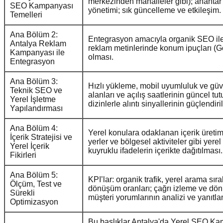
merkezinden mahalleler gibi); anahtar k
SEO Kampanyası
yönetimi; sık güncelleme ve etkileşim.
Temelleri
Ana Bölüm 2:
Entegrasyon amacıyla organik SEO ile 
Antalya Reklam
reklam metinlerinde konum ipuçları (G
Kampanyası ile
olması.
Entegrasyon
Ana Bölüm 3:
Hızlı yükleme, mobil uyumluluk ve güv
Teknik SEO ve
alanları ve açılış saatlerinin güncel tu
Yerel İşletme
dizinlerle alıntı sinyallerinin güçlendiri
Yapılandırması
Ana Bölüm 4:
Yerel konulara odaklanan içerik üretimi
İçerik Stratejisi ve
yerler ve bölgesel aktiviteler gibi yere
Yerel İçerik
kuyruklu ifadelerin içerikte dağıtılması.
Fikirleri
Ana Bölüm 5:
KPI’lar: organik trafik, yerel arama sı
Ölçüm, Test ve
dönüşüm oranları; çağrı izleme ve dönü
Sürekli
müşteri yorumlarının analizi ve yanıtl
Optimizasyon
Bu başlıklar Antalya'da Yerel SEO Kampa