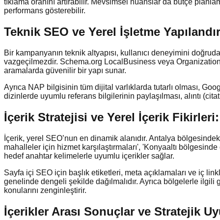
tıklama oranını artırabilir. Mevsimsel nüanslar da bütçe planla
performans gösterebilir.
Teknik SEO ve Yerel İşletme Yapılandı
Bir kampanyanın teknik altyapısı, kullanıcı deneyimini doğruda
vazgeçilmezdir. Schema.org LocalBusiness veya Organization işar
aramalarda güvenilir bir yapı sunar.
Ayrıca NAP bilgisinin tüm dijital varlıklarda tutarlı olması, Goo
dizinlerde uyumlu referans bilgilerinin paylaşılması, alıntı (cita
İçerik Stratejisi ve Yerel İçerik Fikirler
İçerik, yerel SEO’nun en dinamik alanıdır. Antalya bölgesindeki 
mahalleler için hizmet karşılaştırmaları', 'Konyaaltı bölgesinde 
hedef anahtar kelimelerle uyumlu içerikler sağlar.
Sayfa içi SEO için başlık etiketleri, meta açıklamaları ve iç lin
genelinde dengeli şekilde dağılmalıdır. Ayrıca bölgelerle ilgili 
konularını zenginleştirir.
İçerikler Arası Sonuçlar ve Stratejik U