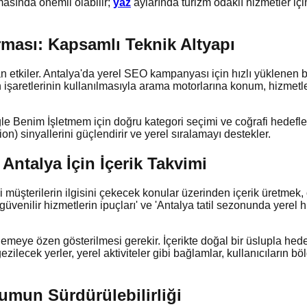
masında önemli olabilir;
yaz
aylarında turizm odaklı hizmetler iç
rması: Kapsamlı Teknik Altyapı
n etkiler. Antalya'da yerel SEO kampanyası için hızlı yüklenen b
etlerinin kullanılmasıyla arama motorlarına konum, hizmetler ve aç
gle Benim İşletmem için doğru kategori seçimi ve coğrafi hedefleme
tion) sinyallerini güçlendirir ve yerel sıralamayı destekler.
i: Antalya İçin İçerik Takvimi
müşterilerin ilgisini çekecek konular üzerinden içerik üretmek, or
güvenilir hizmetlerin ipuçları' ve 'Antalya tatil sezonunda yerel h
klemeye özen gösterilmesi gerekir. İçerikte doğal bir üslupla hede
gezilecek yerler, yerel aktiviteler gibi bağlamlar, kullanıcıların
yumun Sürdürülebilirliği