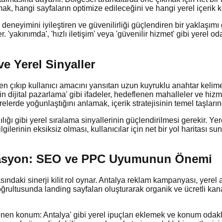
, hangi sayfaların optimize edileceğini ve hangi yerel içerik kon
eneyimini iyileştiren ve güvenilirliği güçlendiren bir yaklaşımı g
 'yakınımda', 'hızlı iletişim' veya 'güvenilir hizmet' gibi yerel 
ve Yerel Sinyaller
rden çıkıp kullanıcı amacını yansıtan uzun kuyruklu anahtar keli
n dijital pazarlama' gibi ifadeler, hedeflenen mahalleler ve hizme
elerde yoğunlaştığını anlamak, içerik stratejisinin temel taşların
ı gibi yerel sıralama sinyallerinin güçlendirilmesi gerekir. Yere
ilgilerinin eksiksiz olması, kullanıcılar için net bir yol haritası
grasyon: SEO ve PPC Uyumunun Önemi
ındaki sinerji kilit rol oynar. Antalya reklam kampanyası, yerel
ğrultusunda landing sayfaları oluşturarak organik ve ücretli kanal
enen konum: Antalya' gibi yerel ipuçları eklemek ve konum odakl