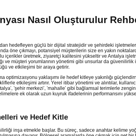
yası Nasıl Oluşturulur Rehb
 hedefleyen güçlü bir dijital stratejidir ve şehirdeki işletmele
da öne çıkmayı, potansiyel müşterilerin size en yakın noktalard
çerikler üretmek, ziyaretçi kalitesini yükseltir ve Antalya işletme
ılığı ve müşteri yorumlarının yönetimi gibi unsurlar da güvenilir
ü ve etkileşimi bir araya getirir.
rama optimizasyonu yaklaşımı ile hedef kitleye yakınlığı güçlendi
flerle etkileşimi artırır. Yerel itibar yönetimi ve alıntılar, kullan
ntalya', 'şehir merkezi', 'mahalle' gibi bağlamsal terimlerle zengi
elimelere ek olarak uzun kuyruk ifadelerinin performansını yüksel
leri ve Hedef Kitle
iği inşa etmekle başlar. Bu süreç, sadece anahtar kelime yoğunluğ
tulmasına dayanır. Bölgesel aramalarda öne çıkmak için net bir