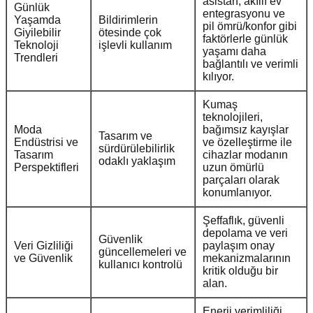
asistan, akıllı ev
Günlük
entegrasyonu ve
Yaşamda
Bildirimlerin
pil ömrü/konfor gibi
Giyilebilir
ötesinde çok
faktörlerle günlük
Teknoloji
işlevli kullanım
yaşamı daha
Trendleri
bağlantılı ve verimli
kılıyor.
Kumaş
teknolojileri,
Moda
bağımsız kayışlar
Tasarım ve
Endüstrisi ve
ve özelleştirme ile
sürdürülebilirlik
Tasarım
cihazlar modanın
odaklı yaklaşım
Perspektifleri
uzun ömürlü
parçaları olarak
konumlanıyor.
Şeffaflık, güvenli
depolama ve veri
Güvenlik
Veri Gizliliği
paylaşım onay
güncellemeleri ve
ve Güvenlik
mekanizmalarının
kullanıcı kontrolü
kritik olduğu bir
alan.
Enerji verimliliği,