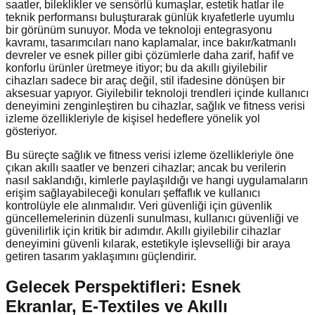
saatler, bileklikler ve sensörlü kumaşlar, estetik hatlar ile
teknik performansı buluşturarak günlük kıyafetlerle uyumlu
bir görünüm sunuyor. Moda ve teknoloji entegrasyonu
kavramı, tasarımcıları nano kaplamalar, ince bakır/katmanlı
devreler ve esnek piller gibi çözümlerle daha zarif, hafif ve
konforlu ürünler üretmeye itiyor; bu da akıllı giyilebilir
cihazları sadece bir araç değil, stil ifadesine dönüşen bir
aksesuar yapıyor. Giyilebilir teknoloji trendleri içinde kullanıcı
deneyimini zenginleştiren bu cihazlar, sağlık ve fitness verisi
izleme özellikleriyle de kişisel hedeflere yönelik yol
gösteriyor.
Bu süreçte sağlık ve fitness verisi izleme özellikleriyle öne
çıkan akıllı saatler ve benzeri cihazlar; ancak bu verilerin
nasıl saklandığı, kimlerle paylaşıldığı ve hangi uygulamaların
erişim sağlayabileceği konuları şeffaflık ve kullanıcı
kontrolüyle ele alınmalıdır. Veri güvenliği için güvenlik
güncellemelerinin düzenli sunulması, kullanıcı güvenliği ve
güvenilirlik için kritik bir adımdır. Akıllı giyilebilir cihazlar
deneyimini güvenli kılarak, estetikyle işlevselliği bir araya
getiren tasarım yaklaşımını güçlendirir.
Gelecek Perspektifleri: Esnek
Ekranlar, E-Textiles ve Akıllı