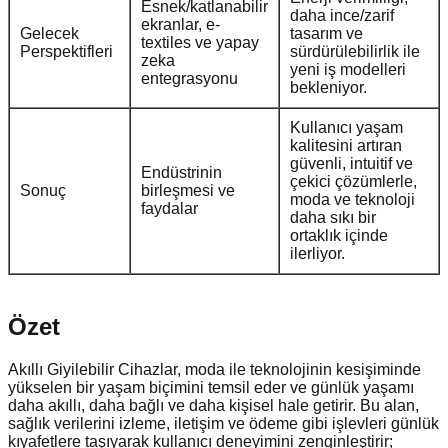
Esnek/katlanabilir
daha ince/zarif
ekranlar, e-
Gelecek
tasarım ve
textiles ve yapay
Perspektifleri
sürdürülebilirlik ile
zeka
yeni iş modelleri
entegrasyonu
bekleniyor.
Kullanıcı yaşam
kalitesini artıran
güvenli, intuitif ve
Endüstrinin
çekici çözümlerle,
Sonuç
birleşmesi ve
moda ve teknoloji
faydalar
daha sıkı bir
ortaklık içinde
ilerliyor.
Özet
Akıllı Giyilebilir Cihazlar, moda ile teknolojinin kesişiminde
yükselen bir yaşam biçimini temsil eder ve günlük yaşamı
daha akıllı, daha bağlı ve daha kişisel hale getirir. Bu alan,
sağlık verilerini izleme, iletişim ve ödeme gibi işlevleri günlük
kıyafetlere taşıyarak kullanıcı deneyimini zenginleştirir;