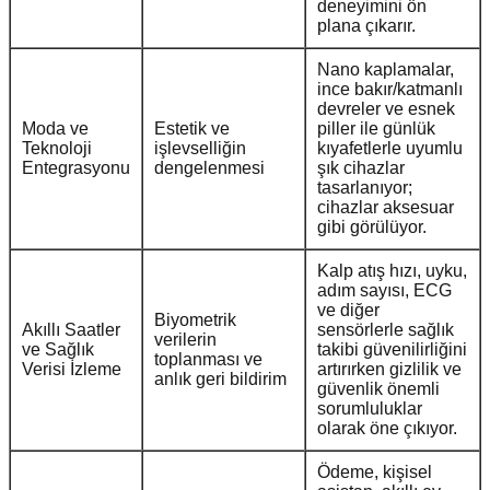
deneyimini ön
plana çıkarır.
Nano kaplamalar,
ince bakır/katmanlı
devreler ve esnek
Moda ve
Estetik ve
piller ile günlük
Teknoloji
işlevselliğin
kıyafetlerle uyumlu
Entegrasyonu
dengelenmesi
şık cihazlar
tasarlanıyor;
cihazlar aksesuar
gibi görülüyor.
Kalp atış hızı, uyku,
adım sayısı, ECG
ve diğer
Biyometrik
Akıllı Saatler
sensörlerle sağlık
verilerin
ve Sağlık
takibi güvenilirliğini
toplanması ve
Verisi İzleme
artırırken gizlilik ve
anlık geri bildirim
güvenlik önemli
sorumluluklar
olarak öne çıkıyor.
Ödeme, kişisel