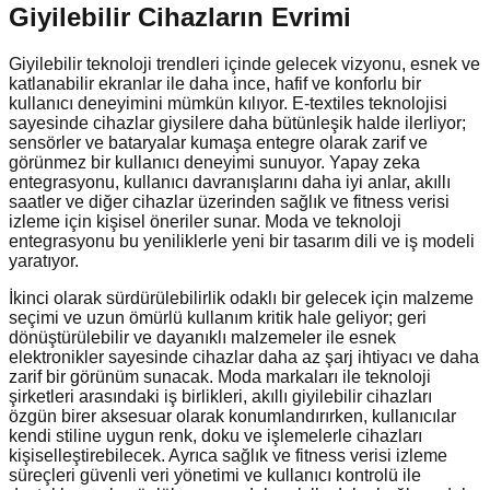
Giyilebilir Cihazların Evrimi
Giyilebilir teknoloji trendleri içinde gelecek vizyonu, esnek ve
katlanabilir ekranlar ile daha ince, hafif ve konforlu bir
kullanıcı deneyimini mümkün kılıyor. E-textiles teknolojisi
sayesinde cihazlar giysilere daha bütünleşik halde ilerliyor;
sensörler ve bataryalar kumaşa entegre olarak zarif ve
görünmez bir kullanıcı deneyimi sunuyor. Yapay zeka
entegrasyonu, kullanıcı davranışlarını daha iyi anlar, akıllı
saatler ve diğer cihazlar üzerinden sağlık ve fitness verisi
izleme için kişisel öneriler sunar. Moda ve teknoloji
entegrasyonu bu yeniliklerle yeni bir tasarım dili ve iş modeli
yaratıyor.
İkinci olarak sürdürülebilirlik odaklı bir gelecek için malzeme
seçimi ve uzun ömürlü kullanım kritik hale geliyor; geri
dönüştürülebilir ve dayanıklı malzemeler ile esnek
elektronikler sayesinde cihazlar daha az şarj ihtiyacı ve daha
zarif bir görünüm sunacak. Moda markaları ile teknoloji
şirketleri arasındaki iş birlikleri, akıllı giyilebilir cihazları
özgün birer aksesuar olarak konumlandırırken, kullanıcılar
kendi stiline uygun renk, doku ve işlemelerle cihazları
kişiselleştirebilecek. Ayrıca sağlık ve fitness verisi izleme
süreçleri güvenli veri yönetimi ve kullanıcı kontrolü ile